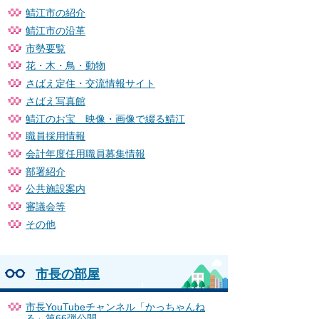
鯖江市の紹介
鯖江市の沿革
市勢要覧
花・木・鳥・動物
さばえ定住・交流情報サイト
さばえ写真館
鯖江のお宝 映像・画像で綴る鯖江
職員採用情報
会計年度任用職員募集情報
部署紹介
公共施設案内
審議会等
その他
市長の部屋
市長YouTubeチャンネル「かっちゃんね
る」第66弾公開