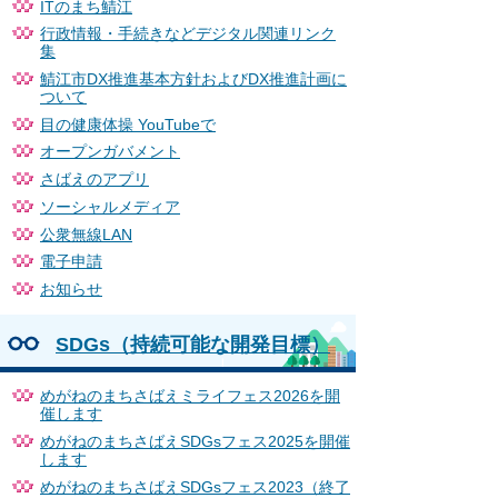
ITのまち鯖江
行政情報・手続きなどデジタル関連リンク
集
鯖江市DX推進基本方針およびDX推進計画に
ついて
目の健康体操 YouTubeで
オープンガバメント
さばえのアプリ
ソーシャルメディア
公衆無線LAN
電子申請
お知らせ
SDGs（持続可能な開発目標）
めがねのまちさばえミライフェス2026を開
催します
めがねのまちさばえSDGsフェス2025を開催
します
めがねのまちさばえSDGsフェス2023（終了