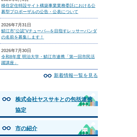
移住定住特設サイト構築事業業務委託における公
募型プロポーザルの公告・公表について
2026年7月31日
鯖江市”公認”Vチューバ―を目指すレッサーパンダ
の名前を募集します！
2026年7月30日
令和8年度 明治大学・鯖江市連携「第一回市民活
躍講座」
新着情報一覧を見る
株式会社ヤスサキとの包括連携
協定
市の紹介