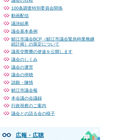
議会の日程
100条調査特別委員会関係
動画配信
議決結果
議会基本条例
鯖江市議会BCP（鯖江市議会緊急時業務継
続計画）の策定について
議長交際費の使途を公開します
議会のしくみ
議会の運営
議会の傍聴
請願・陳情
鯖江市議会報
本会議の会議録
行政視察のご案内
議会との語る会の様子
広報・広聴