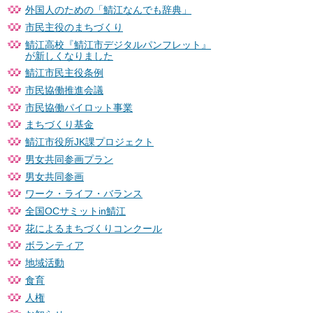
外国人のための「鯖江なんでも辞典」
市民主役のまちづくり
鯖江高校『鯖江市デジタルパンフレット』
が新しくなりました
鯖江市民主役条例
市民協働推進会議
市民協働パイロット事業
まちづくり基金
鯖江市役所JK課プロジェクト
男女共同参画プラン
男女共同参画
ワーク・ライフ・バランス
全国OCサミットin鯖江
花によるまちづくりコンクール
ボランティア
地域活動
食育
人権