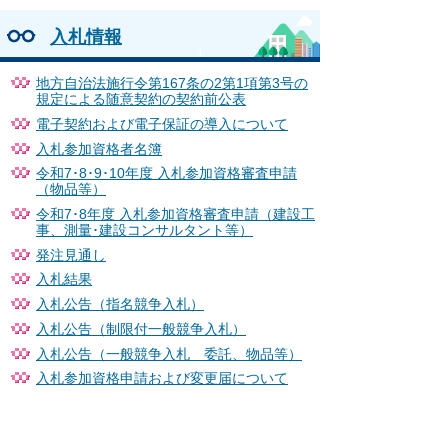
入札情報
地方自治法施行令第167条の2第1項第3号の
規定による随意契約の契約前公表
電子契約および電子保証の導入について
入札参加資格者名簿
令和7･8･9･10年度 入札参加資格審査申請
（物品等）
令和7･8年度 入札参加資格審査申請（建設工
事、測量･建設コンサルタント等）
発注見通し
入札結果
入札公告（指名競争入札）
入札公告（制限付一般競争入札）
入札公告（一般競争入札 委託、物品等）
入札参加資格申請および変更届について
工事等書類の押印義務付け見直しについて
熱中症対策に資する現場管理費補正