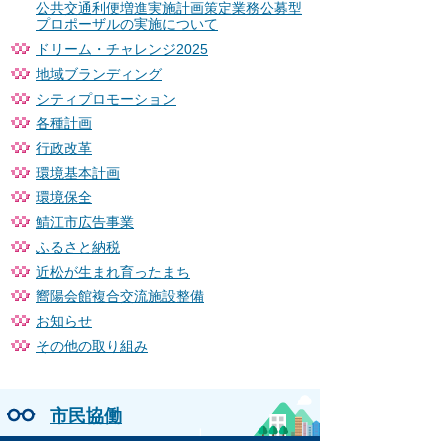
公共交通利便増進実施計画策定業務公募型
プロポーザルの実施について
ドリーム・チャレンジ2025
地域ブランディング
シティプロモーション
各種計画
行政改革
環境基本計画
環境保全
鯖江市広告事業
ふるさと納税
近松が生まれ育ったまち
嚮陽会館複合交流施設整備
お知らせ
その他の取り組み
市民協働