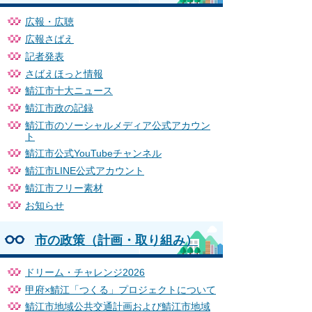
広報・広聴
広報さばえ
記者発表
さばえほっと情報
鯖江市十大ニュース
鯖江市政の記録
鯖江市のソーシャルメディア公式アカウン
ト
鯖江市公式YouTubeチャンネル
鯖江市LINE公式アカウント
鯖江市フリー素材
お知らせ
市の政策（計画・取り組み）
ドリーム・チャレンジ2026
甲府×鯖江「つくる」プロジェクトについて
鯖江市地域公共交通計画および鯖江市地域