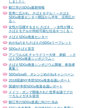
しました）
鯖江市のSDGs最新情報
世界に広がれ、さばえモデル！～さばえ
SDGs推進センター開設から半年、活用広が
る～
女性が活躍するまち さばえ ～女性が輝く
さばえモデルが持続可能な社会をつくる～
さばえSDGs推進センター
めがねのまちさばえのSDGsリーフレット
SDGsさばえ宣言
アンワルルK.チャウドリー大使 来鯖 ～さ
ばえSDGs推進シンポジウム～
さばえSDGs推進シンポジウム開催 参加者
募集！
SDGsGoal5 オレンジめがねキャンペーン
2018国連NY本部SDGs推進会議レポート
国連NY本部SDGs推進会議レポート
ドイツ・ボンで開催された世界会議でグロ
ーカルメガネを提供
鯖江市のSDGs達成に向けた歩み