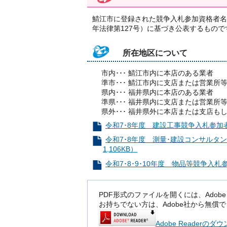
鯖江市に登録された競争入札参加資格者名
年法律第127号）に基づき公表するもので
所在地区について
市内･･･ 鯖江市内に本店のある業者
準市･･･ 鯖江市内に支店または営業所
県内･･･ 福井県内に本店のある業者
準県･･･ 福井県内に支店または営業所
県外･･･ 福井県外に本店または支店も
令和7･8年度 建設工事競争入札参加者名
令和7･8年度 測量･建設コンサルタ
1,106KB）
令和7･8･9･10年度 物品等競争入札参
PDF形式のファイルを開くには、Adobe Rea
お持ちでない方は、Adobe社から無償
Adobe Readerの