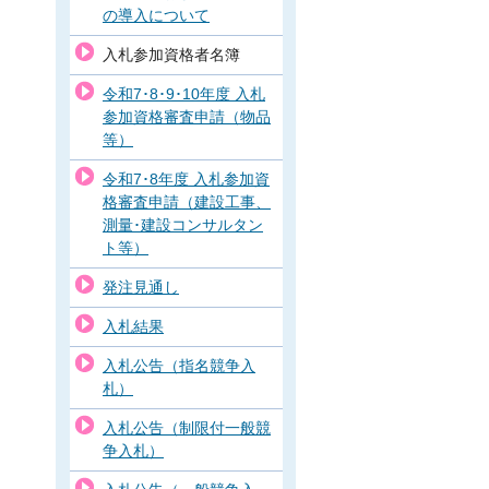
の導入について
入札参加資格者名簿
令和7･8･9･10年度 入札
参加資格審査申請（物品
等）
令和7･8年度 入札参加資
格審査申請（建設工事、
測量･建設コンサルタン
ト等）
発注見通し
入札結果
入札公告（指名競争入
札）
入札公告（制限付一般競
争入札）