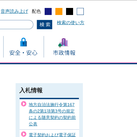
音声読み上げ
配色
検索の使い方
入札情報
地方自治法施行令第167
条の2第1項第3号の規定
による随意契約の契約前
公表
電子契約および電子保証