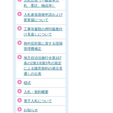
入札公告（一般競争入
札 委託、物品等）
入札参加資格申請および
変更届について
工事等書類の押印義務付
け見直しについて
熱中症対策に資する現場
管理費補正
地方自治法施行令第167
条の2第1項第3号の規定
による随意契約の発注見
通しの公表
様式
入札・契約概要
電子入札について
お知らせ