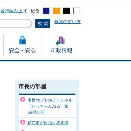
音声読み上げ
配色
検索の使い方
市長の部屋
市長YouTubeチャンネル
「かっちゃんねる」第
66弾公開
鯖江市が目指す将来像