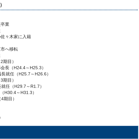
在）
校卒業
社
の佐々木家に入籍
江市へ移転
選
（2期目）
長（H24.4～H25.3）
就任（H25.7～H26.6）
（3期目）
任（H29.7～R1.7）
30.4～H31.3）
（4期目）
）