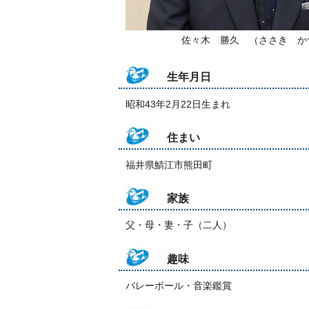
佐々木 勝久 （ささき か
生年月日
昭和43年2月22日生まれ
住まい
福井県鯖江市熊田町
家族
父・母・妻・子（二人）
趣味
バレーボール・音楽鑑賞