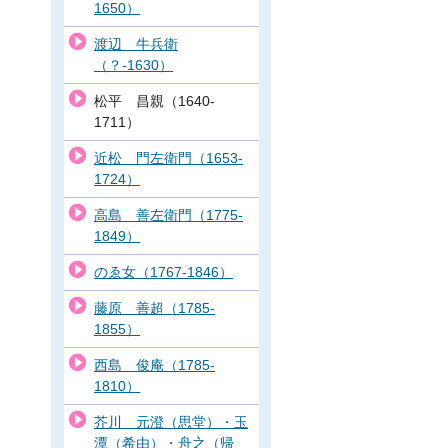
1650）
渡辺 牛兵衛
（？-1630）
松平 昌親（1640-
1711）
近松 門左衛門（1653-
1724）
高島 善左衛門（1775-
1849）
のゑ女（1767-1846）
藤原 善超（1785-
1855）
西島 俊庵（1785-
1810）
芥川 元澄（思堂）・玉
潭（希由）・舟之（帰