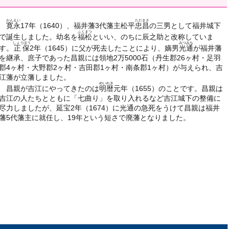
かんえい
ただまさ
寛永
17年（1640）、福井藩3代藩主松平
忠昌
の三男として福井城下
ふくまつ
で誕生しました。幼名を
福松
といい、のちに辰之助と改称していま
しょうほう
みつみち
す。
正保
2年（1645）に父が死去したことにより、嫡男
光通
が福井藩
を継承、庶子であった昌親には領地2万5000石（丹生郡26ヶ村・足羽
郡4ヶ村・大野郡2ヶ村・吉田郡1ヶ村・南条郡1ヶ村）が与えられ、吉
江藩が立藩しました。
めいれき
昌親が吉江にやってきたのは
明暦
元年（1655）のことです。昌親は
吉江の人たちとともに「七曲り」を取り入れるなど吉江城下の整備に
尽力しましたが、延宝2年（1674）に光通の急死をうけて昌親は福井
藩5代藩主に就任し、19年という短さで廃藩となりました。