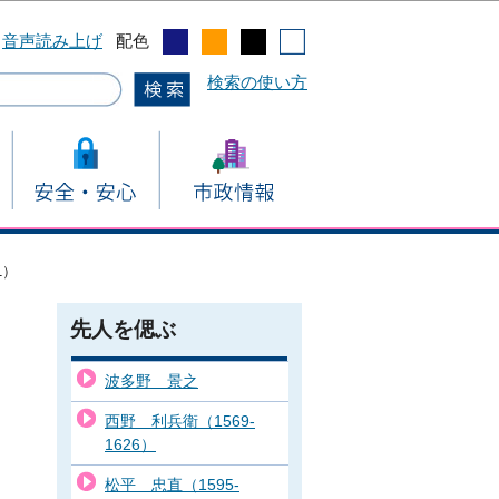
音声読み上げ
配色
検索の使い方
1）
先人を偲ぶ
波多野 景之
西野 利兵衛（1569-
1626）
松平 忠直（1595-