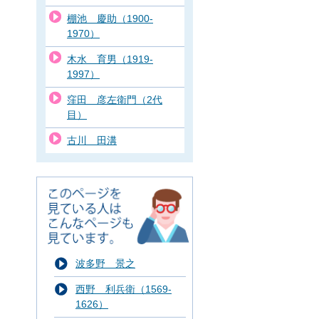
棚池 慶助（1900-
1970）
木水 育男（1919-
1997）
窪田 彦左衛門（2代
目）
古川 田溝
波多野 景之
西野 利兵衛（1569-
1626）