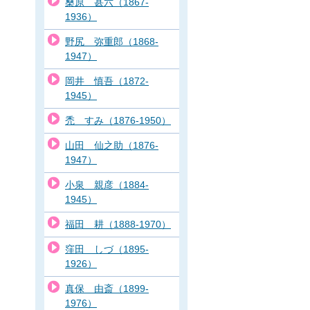
桑原 甚六（1867-
1936）
野尻 弥重郎（1868-
1947）
岡井 慎吾（1872-
1945）
禿 すみ（1876-1950）
山田 仙之助（1876-
1947）
小泉 親彦（1884-
1945）
福田 耕（1888-1970）
窪田 しづ（1895-
1926）
真保 由斎（1899-
1976）