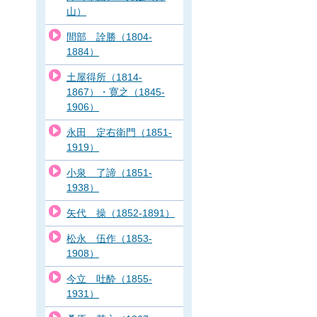
山）
間部 詮勝（1804-
1884）
土屋得所（1814-
1867）・寛之（1845-
1906）
永田 定右衛門（1851-
1919）
小泉 了諦（1851-
1938）
矢代 操（1852-1891）
松永 伍作（1853-
1908）
今立 吐酔（1855-
1931）