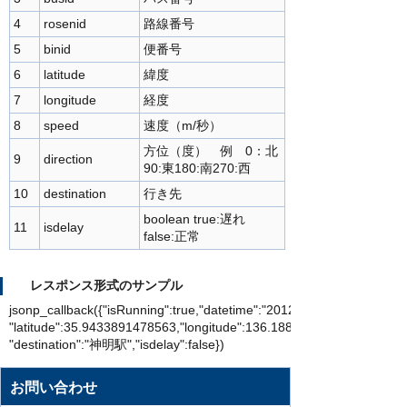
4
rosenid
路線番号
5
binid
便番号
6
latitude
緯度
7
longitude
経度
8
speed
速度（m/秒）
方位（度） 例 0：北
9
direction
90:東180:南270:西
10
destination
行き先
boolean true:遅れ
11
isdelay
false:正常
レスポンス形式のサンプル
jsonp_callback({"isRunning":true,"datetime":"20121111105917","busid":"
"latitude":35.9433891478563,"longitude":136.188318052251,"speed"
"destination":"神明駅","isdelay":false})
お問い合わせ