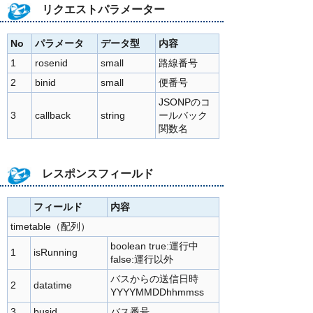
リクエストパラメーター
No
パラメータ
データ型
内容
1
rosenid
small
路線番号
2
binid
small
便番号
JSONPのコ
3
callback
string
ールバック
関数名
レスポンスフィールド
フィールド
内容
timetable（配列）
boolean true:運行中
1
isRunning
false:運行以外
バスからの送信日時
2
datatime
YYYYMMDDhhmmss
3
busid
バス番号