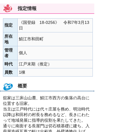
指定情報
《国登録 18-0256》 令和7年3月13
指定
日
所在
鯖江市和田町
地
管理
個人
者
時代
江戸末期（推定）
員数
1棟
概要
舘家は三床山山麓、鯖江市西方の集落の高台に
位置する旧家。
当主は江戸時代には代々庄屋を務め、明治時代
以降は和田村の村長を務めるなど、長きにわた
って地域発展に指導的役割を果たしてきた。
通りに南面する長屋門は切石積基礎に建ち、入
母屋造桟瓦葺で軒は出桁造。外壁漆喰仕上げ