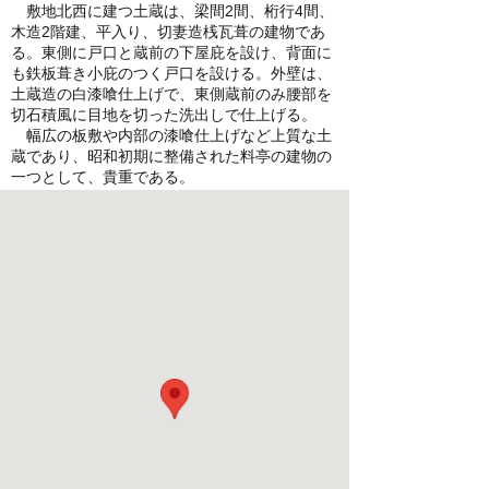
敷地北西に建つ土蔵は、梁間2間、桁行4間、
木造2階建、平入り、切妻造桟瓦葺の建物であ
る。東側に戸口と蔵前の下屋庇を設け、背面に
も鉄板葺き小庇のつく戸口を設ける。外壁は、
土蔵造の白漆喰仕上げで、東側蔵前のみ腰部を
切石積風に目地を切った洗出しで仕上げる。
幅広の板敷や内部の漆喰仕上げなど上質な土
蔵であり、昭和初期に整備された料亭の建物の
一つとして、貴重である。