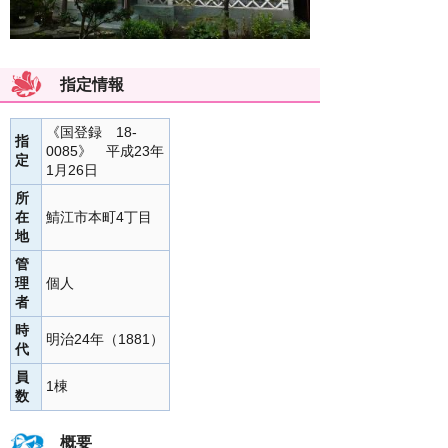
指定情報
《国登録 18-
指
0085》 平成23年
定
1月26日
所
在
鯖江市本町4丁目
地
管
理
個人
者
時
明治24年（1881）
代
員
1棟
数
概要