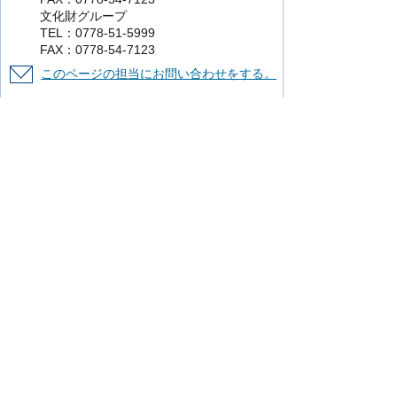
文化財グループ
TEL：0778-51-5999
FAX：0778-54-7123
このページの担当にお問い合わせをする。
より使いやすいホームページにするために
ご意見をお聞かせください。
このページの情報は役に立ちましたか？
役に立った
どちらともいえない
役に立
たなかった
知りたい情報がなかった
このページの内容は分かりやすかったです
か？
分かりやすかった
どちらともいえない
分かりにくかった
知りたい情報がなかった
このページの情報は見つけやすかったです
か
見つけやすかった
どちらともいえない
見つけにくかった
このページはどのようにしてたどり着きま