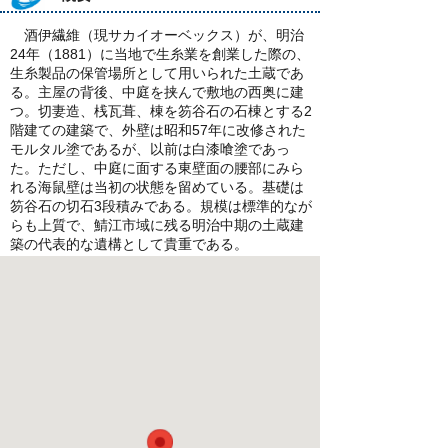
酒伊繊維（現サカイオーベックス）が、明治
24年（1881）に当地で生糸業を創業した際の、
生糸製品の保管場所として用いられた土蔵であ
る。主屋の背後、中庭を挟んで敷地の西奥に建
つ。切妻造、桟瓦葺、棟を笏谷石の石棟とする2
階建ての建築で、外壁は昭和57年に改修された
モルタル塗であるが、以前は白漆喰塗であっ
た。ただし、中庭に面する東壁面の腰部にみら
れる海鼠壁は当初の状態を留めている。基礎は
笏谷石の切石3段積みである。規模は標準的なが
らも上質で、鯖江市域に残る明治中期の土蔵建
築の代表的な遺構として貴重である。