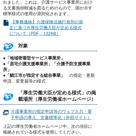
れました。これは、介護サービス事業所におけ
る文書負担軽減を図るためのもので、国が示す
標準様式の使用が原則化されます。
【事務連絡】介護保険法施行規則の規
定に基づき厚生労働大臣が定める様式
について（PDF：132KB）
対象
●「地域密着型サービス事業所」
●「居宅介護支援事業所」「介護予防支援事業
所」
●「鯖江市が指定する総合事業」
の指定・更新
申請、変更届等の様式
「厚生労働大臣が定める様式」の掲
載場所（厚生労働省ホームページ）
介護事業所の指定申請等のウェブ⼊⼒・電
⼦申請の導⼊、文書標準化（外部サイト）
上記の厚生労働省ホームページ中、次の項目に
格納されている様式を使用してください。