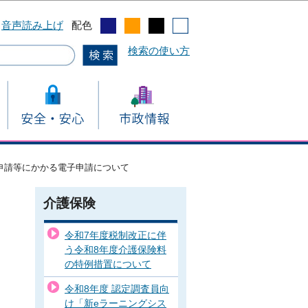
音声読み上げ
配色
検索の使い方
申請等にかかる電子申請について
介護保険
令和7年度税制改正に伴
う令和8年度介護保険料
の特例措置について
令和8年度 認定調査員向
け「新eラーニングシス