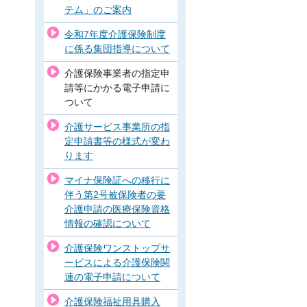
テム」のご案内
令和7年度介護保険制度
に係る集団指導について
介護保険事業者の指定申
請等にかかる電子申請に
ついて
介護サービス事業所の指
定申請書等の様式が変わ
ります
マイナ保険証への移行に
伴う第2号被保険者の要
介護申請の医療保険資格
情報の確認について
介護保険ワンストップサ
ービスによる介護保険関
連の電子申請について
介護保険福祉用具購入