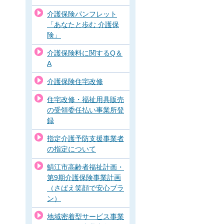
介護保険パンフレット
「あなたと歩む 介護保
険」
介護保険料に関するQ＆
A
介護保険住宅改修
住宅改修・福祉用具販売
の受領委任払い事業所登
録
指定介護予防支援事業者
の指定について
鯖江市高齢者福祉計画・
第9期介護保険事業計画
（さばえ笑顔で安心プラ
ン）
地域密着型サービス事業