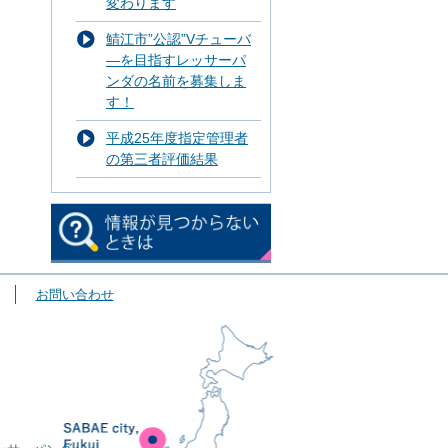
変わります
鯖江市”公認”Vチューバ
―を目指すレッサーパ
ンダの名前を募集しま
す！
平成25年度指定管理者
の第三者評価結果
お問い合わせ