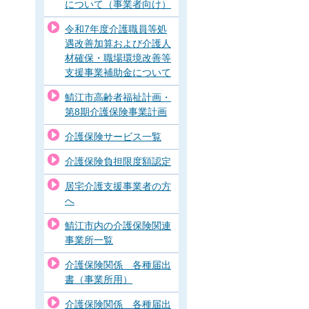
について（事業者向け）
令和7年度介護職員等処
遇改善加算および介護人
材確保・職場環境改善等
支援事業補助金について
鯖江市高齢者福祉計画・
第8期介護保険事業計画
介護保険サービス一覧
介護保険負担限度額認定
居宅介護支援事業者の方
へ
鯖江市内の介護保険関連
事業所一覧
介護保険関係 各種届出
書（事業所用）
介護保険関係 各種届出