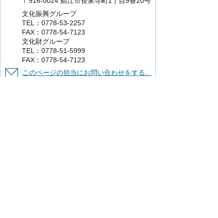
〒916-0024 鯖江市長泉寺町1丁目9番20号
文化振興グループ
TEL：0778-53-2257
FAX：0778-54-7123
文化財グループ
TEL：0778-51-5999
FAX：0778-54-7123
このページの担当にお問い合わせをする。
より使いやすいホームページにするために
ご意見をお聞かせください。
このページの情報は役に立ちましたか？
役に立った
どちらともいえない
役に立
たなかった
知りたい情報がなかった
このページの内容は分かりやすかったです
か？
分かりやすかった
どちらともいえない
分かりにくかった
知りたい情報がなかった
このページの情報は見つけやすかったです