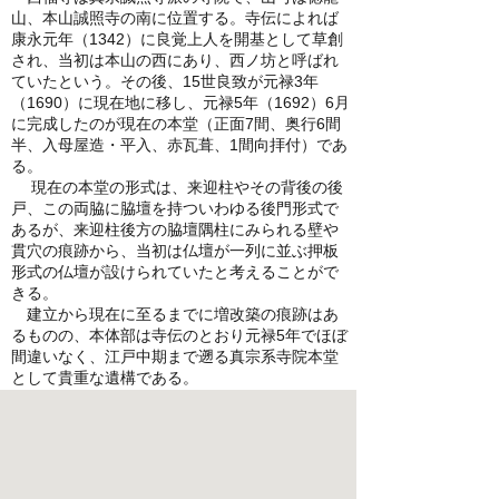
山、本山誠照寺の南に位置する。寺伝によれば
康永元年（1342）に良覚上人を開基として草創
され、当初は本山の西にあり、西ノ坊と呼ばれ
ていたという。その後、15世良致が元禄3年
（1690）に現在地に移し、元禄5年（1692）6月
に完成したのが現在の本堂（正面7間、奥行6間
半、入母屋造・平入、赤瓦葺、1間向拝付）であ
る。
現在の本堂の形式は、来迎柱やその背後の後
戸、この両脇に脇壇を持ついわゆる後門形式で
あるが、来迎柱後方の脇壇隅柱にみられる壁や
貫穴の痕跡から、当初は仏壇が一列に並ぶ押板
形式の仏壇が設けられていたと考えることがで
きる。
建立から現在に至るまでに増改築の痕跡はあ
るものの、本体部は寺伝のとおり元禄5年でほぼ
間違いなく、江戸中期まで遡る真宗系寺院本堂
として貴重な遺構である。