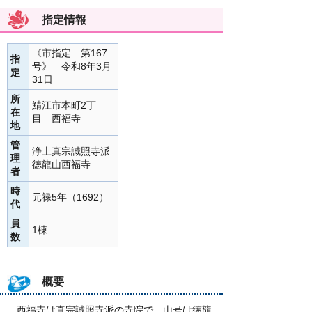
指定情報
《市指定 第167
指
号》 令和8年3月
定
31日
所
鯖江市本町2丁
在
目 西福寺
地
管
浄土真宗誠照寺派
理
徳龍山西福寺
者
時
元禄5年（1692）
代
員
1棟
数
概要
西福寺は真宗誠照寺派の寺院で、山号は徳龍