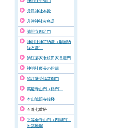
神明社中雀門
舟津神社本殿
舟津神社赤鳥居
誠照寺四足門
神明社神符納龕（廻国納
経石龕）
鯖江藩家老植田家長屋門
神明社慶長の燈籠
鯖江藩受福堂御門
萬慶寺山門（楼門）
本山誠照寺鐘楼
石造七重塔
平等会寺山門（四脚門）
附築地塀