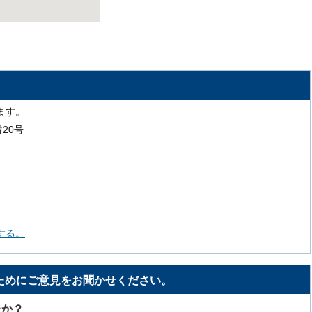
ます。
番20号
する。
ためにご意見をお聞かせください。
たか？