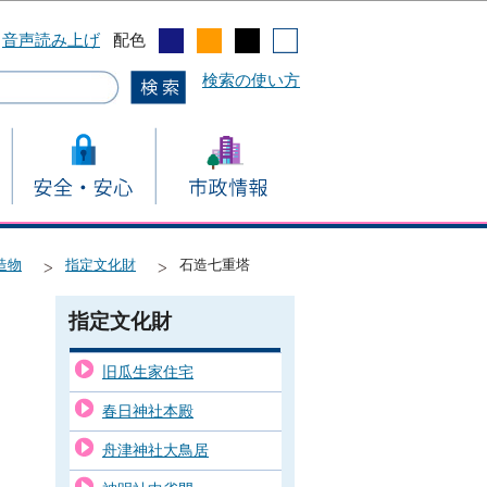
音声読み上げ
配色
検索の使い方
造物
指定文化財
石造七重塔
指定文化財
旧瓜生家住宅
春日神社本殿
舟津神社大鳥居