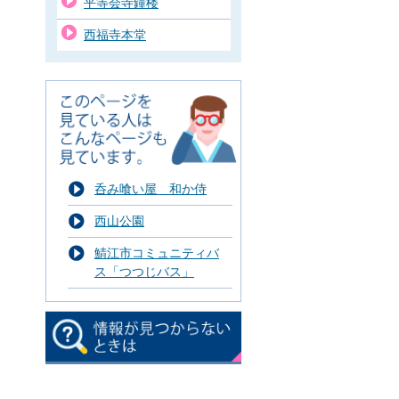
平等会寺鐘楼
西福寺本堂
呑み喰い屋 和か侍
西山公園
鯖江市コミュニティバ
ス「つつじバス」