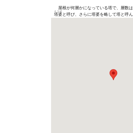
屋根が何層かになっている塔で、層数は
とうば
塔婆
と呼び、さらに塔婆を略して塔と呼ん