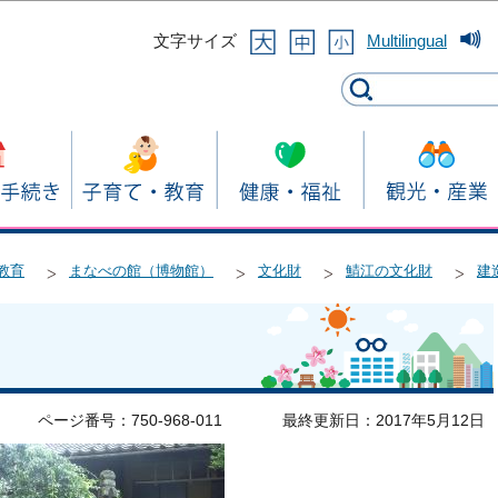
このページの本文へ移動
文字サイズ
Multilingual
教育
まなべの館（博物館）
文化財
鯖江の文化財
建
ページ番号：750-968-011
最終更新日：2017年5月12日