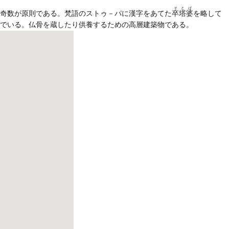
そとば
奇数が原則である。梵語のストゥ－パに漢字をあてた
卒塔婆
を略して
でいる。仏骨を蔵したり供養するための高層建築物である。