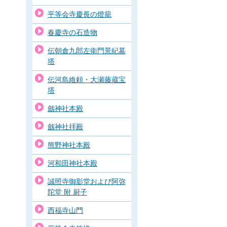
平等会寺慶長の燈籠
春慶寺の石造物
伝朝倉九郎左衛門景紀墓
塔
伝河島維頼・大瀬藤蔵宝
塔
劔神社本殿
劔神社拝殿
熊野神社本殿
河和田神社本殿
誠照寺御影堂および阿弥
陀堂 附 厨子
西福寺山門