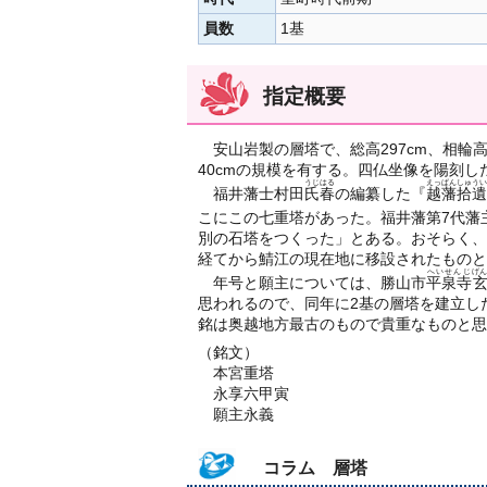
員数
1基
指定概要
安山岩製の層塔で、総高297cm、相輪高73.
40cmの規模を有する。四仏坐像を陽刻
うじはる
えっぱんしゅうい
福井藩士村田
氏春
の編纂した『
越藩拾遺
こにこの七重塔があった。福井藩第7代藩
別の石塔をつくった」とある。おそらく、
経てから鯖江の現在地に移設されたものと
へいせんじ
げん
年号と願主については、勝山市
平泉寺
思われるので、同年に2基の層塔を建立し
銘は奥越地方最古のもので貴重なものと思
（銘文）
本宮重塔
永享六甲寅
願主永義
コラム 層塔