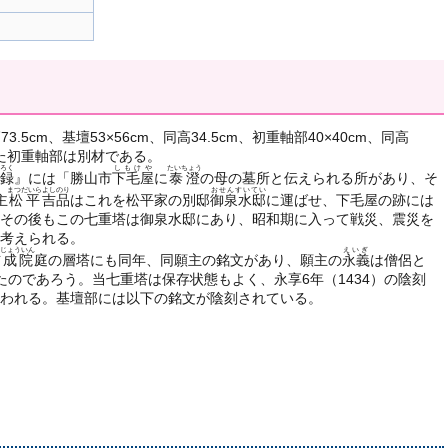
5cm、基壇53×56cm、同高34.5cm、初重軸部40×40cm、同高
した初重軸部は別材である。
ろく
しもけや
たいちょう
録
』には「勝山市
下毛屋
に
泰澄
の母の墓所と伝えられる所があり、そ
まつだいら
よしのり
おせんすいてい
主
松平
吉品
はこれを松平家の別邸
御泉水邸
に運ばせ、下毛屋の跡には
その後もこの七重塔は御泉水邸にあり、昭和期に入って戦災、震災を
考えられる。
じょういん
えいぎ
玄成院
庭の層塔にも同年、同願主の銘文があり、願主の
永義
は僧侶と
たのであろう。当七重塔は保存状態もよく、永享6年（1434）の陰刻
われる。基壇部には以下の銘文が陰刻されている。