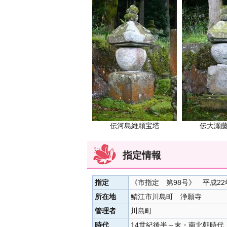
伝河島維頼宝塔
伝大瀬
指定情報
指定
《市指定 第98号》 平成22
所在地
鯖江市川島町 浄願寺
管理者
川島町
時代
14世紀後半～末・南北朝時代