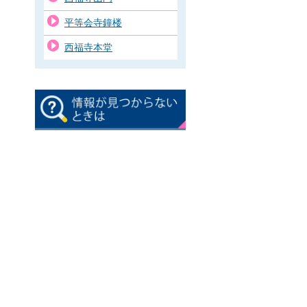
平等会寺鐘楼
西福寺本堂