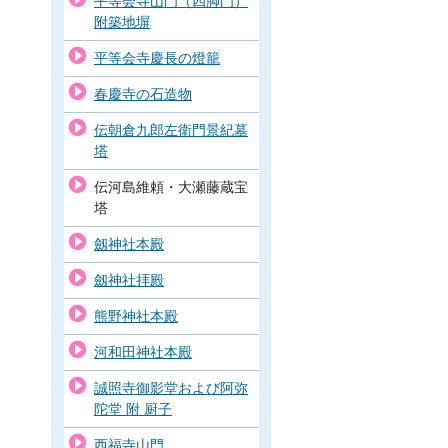
平等会寺山門（四脚門）
附築地塀
平等会寺慶長の燈籠
春慶寺の石造物
伝朝倉九郎左衛門景紀墓
塔
伝河島維頼・大瀬藤蔵宝
塔
劔神社本殿
劔神社拝殿
熊野神社本殿
河和田神社本殿
誠照寺御影堂および阿弥
陀堂 附 厨子
西福寺山門