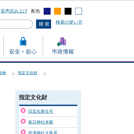
音声読み上げ
配色
検索の使い方
造物
指定文化財
指定文化財
旧瓜生家住宅
春日神社本殿
舟津神社大鳥居