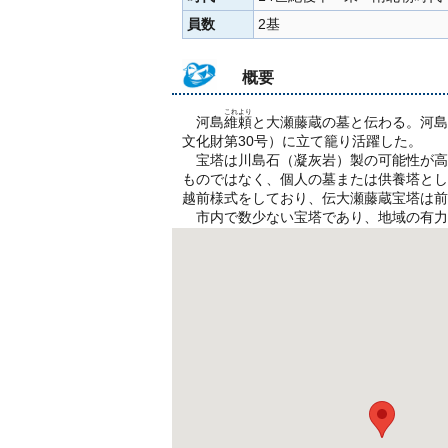
員数
2基
概要
これより
河島
維頼
と大瀬藤蔵の墓と伝わる。河島
文化財第30号）に立て籠り活躍した。
宝塔は川島石（凝灰岩）製の可能性が高
ものではなく、個人の墓または供養塔とし
越前様式をしており、伝大瀬藤蔵宝塔は前
市内で数少ない宝塔であり、地域の有力