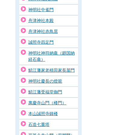
神明社中雀門
舟津神社本殿
舟津神社赤鳥居
誠照寺四足門
神明社神符納龕（廻国納
経石龕）
鯖江藩家老植田家長屋門
神明社慶長の燈籠
鯖江藩受福堂御門
萬慶寺山門（楼門）
本山誠照寺鐘楼
石造七重塔