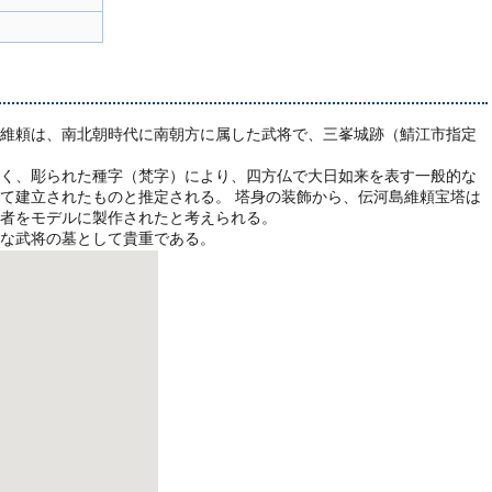
維頼は、南北朝時代に南朝方に属した武将で、三峯城跡（鯖江市指定
く、彫られた種字（梵字）により、四方仏で大日如来を表す一般的な
て建立されたものと推定される。 塔身の装飾から、伝河島維頼宝塔は
者をモデルに製作されたと考えられる。
な武将の墓として貴重である。