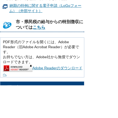
納期の特例に関する電子申請（LoGoフォー
ム）（外部サイト）
市・県民税の給与からの特別徴収に
ついては
こちら
PDF形式のファイルを開くには、Adobe
Reader（旧Adobe Acrobat Reader）が必要で
す。
お持ちでない方は、Adobe社から無償でダウン
ロードできます。
Adobe Readerのダウンロード
へ
お問い合わせ
このページは、税務課が担当しています。
〒916-8666 鯖江市西山町13番1号（市役
所別館1階）
市民税グループ