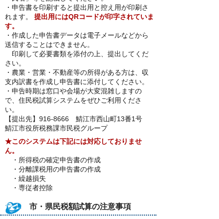
・申告書を印刷すると提出用と控え用が印刷さ
れます。
提出用にはQRコードが印字されていま
す。
・作成した申告書データは電子メールなどから
送信することはできません。
印刷して必要書類を添付の上、提出してくだ
さい。
・農業・営業・不動産等の所得がある方は、収
支内訳書を作成し申告書に添付してください。
・申告時期は窓口や会場が大変混雑しますの
で、住民税試算システムをぜひご利用くださ
い。
【提出先】916-8666 鯖江市西山町13番1号
鯖江市役所税務課市民税グループ
★このシステムは下記には対応しておりませ
ん。
・所得税の確定申告書の作成
・分離課税用の申告書の作成
・繰越損失
・専従者控除
市・県民税額試算の注意事項