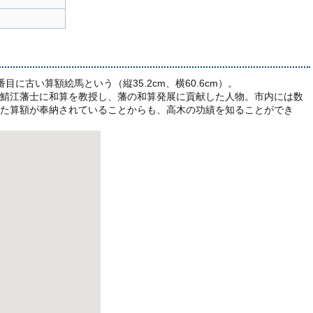
古い算額絵馬という（縦35.2cm、横60.6cm）。
鯖江藩士に和算を教授し、藩の和算発展に貢献した人物。市内には数
た算額が奉納されていることからも、高木の功績を知ることができ