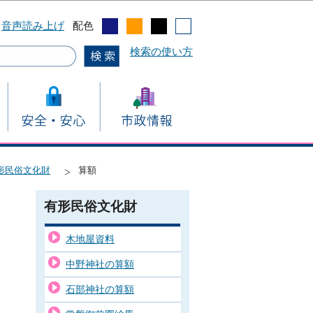
音声読み上げ
配色
検索の使い方
形民俗文化財
算額
有形民俗文化財
木地屋資料
中野神社の算額
石部神社の算額