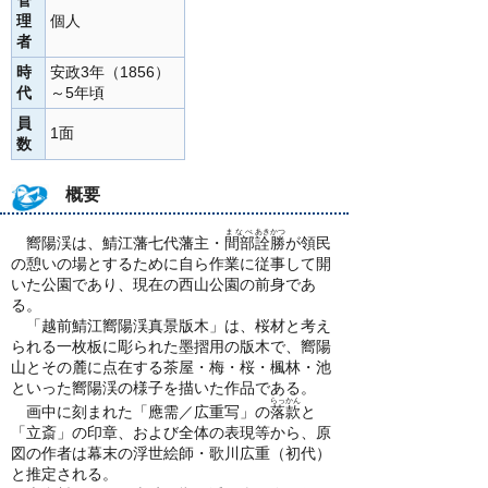
管
理
個人
者
時
安政3年（1856）
代
～5年頃
員
1面
数
概要
まなべ
あきかつ
嚮陽渓は、鯖江藩七代藩主・
間部
詮勝
が領民
の憩いの場とするために自ら作業に従事して開
いた公園であり、現在の西山公園の前身であ
る。
「越前鯖江嚮陽渓真景版木」は、桜材と考え
られる一枚板に彫られた墨摺用の版木で、嚮陽
山とその麓に点在する茶屋・梅・桜・楓林・池
といった嚮陽渓の様子を描いた作品である。
らっかん
画中に刻まれた「應需／広重写」の
落款
と
「立斎」の印章、および全体の表現等から、原
図の作者は幕末の浮世絵師・歌川広重（初代）
と推定される。