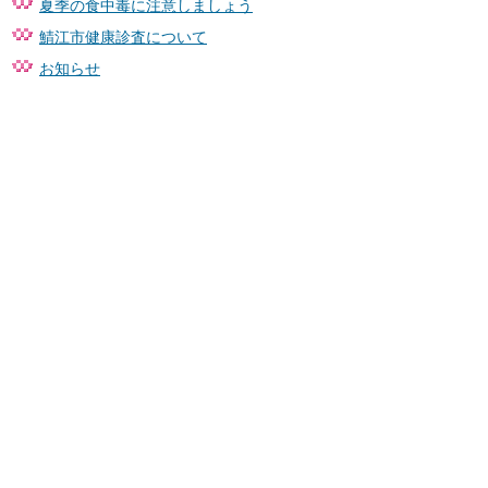
夏季の食中毒に注意しましょう
鯖江市健康診査について
お知らせ
サイトマップ
お問い合わせ
〒916-8666 福井県鯖江市西山町13番1号
TEL：0778-51-2200（代表）