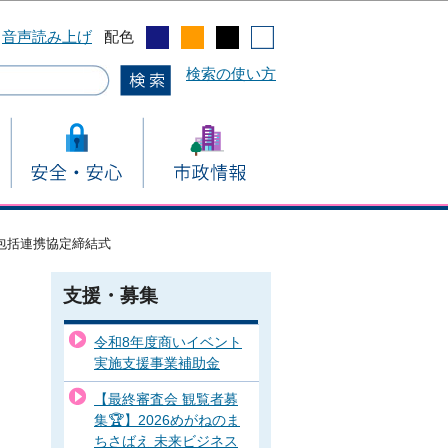
音声読み上げ
配色
検索の使い方
包括連携協定締結式
支援・募集
令和8年度商いイベント
実施支援事業補助金
【最終審査会 観覧者募
集🏆】2026めがねのま
ちさばえ 未来ビジネス