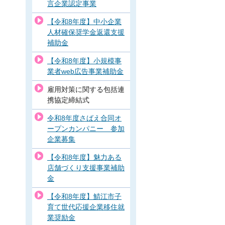
言企業認定事業
【令和8年度】中小企業
人材確保奨学金返還支援
補助金
【令和8年度】小規模事
業者web広告事業補助金
雇用対策に関する包括連
携協定締結式
令和8年度さばえ合同オ
ープンカンパニー 参加
企業募集
【令和8年度】魅力ある
店舗づくり支援事業補助
金
【令和8年度】鯖江市子
育て世代応援企業移住就
業奨励金