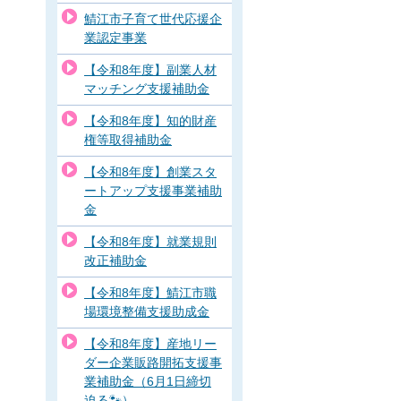
鯖江市子育て世代応援企
業認定事業
【令和8年度】副業人材
マッチング支援補助金
【令和8年度】知的財産
権等取得補助金
【令和8年度】創業スタ
ートアップ支援事業補助
金
【令和8年度】就業規則
改正補助金
【令和8年度】鯖江市職
場環境整備支援助成金
【令和8年度】産地リー
ダー企業販路開拓支援事
業補助金（6月1日締切
迫る🐾）