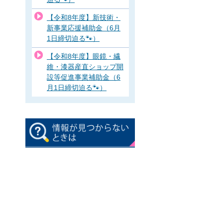
【令和8年度】新技術・
新事業応援補助金（6月
1日締切迫る🐾）
【令和8年度】眼鏡・繊
維・漆器産直ショップ開
設等促進事業補助金（6
月1日締切迫る🐾）