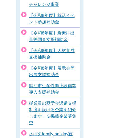
チャレンジ事業
【令和8年度】就活イベ
ント参加補助金
【令和8年度】炭素排出
量等調査支援補助金
【令和8年度】人材育成
支援補助金
【令和8年度】展示会等
出展支援補助金
鯖江市生産性向上設備等
導入支援補助金
従業員の奨学金返還支援
制度を設ける企業を紹介
します！※掲載企業募集
中
さばえfamily holiday宣