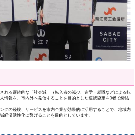
される継続的な「社会減」（転入者の減少、進学・就職などによる転
人情報を、市内外へ発信することを目的とした連携協定を3者で締結
ングの経験、サービスを市内企業が効果的に活用することで、地域内
域経済活性化に繋げることを目的としています。