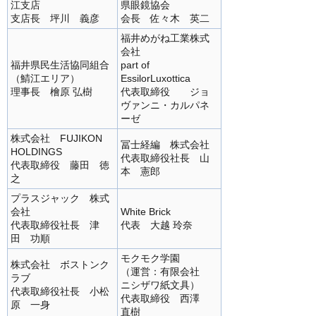
江支店
県眼鏡協会
支店長 坪川 義彦
会長 佐々木 英二
福井めがね工業株式
会社
福井県民生活協同組合
part of
（鯖江エリア）
EssilorLuxottica
理事長 檜原 弘樹
代表取締役 ジョ
ヴァンニ・カルパネ
ーゼ
株式会社 FUJIKON
冨士経編 株式会社
HOLDINGS
代表取締役社長 山
代表取締役 藤田 徳
本 憲郎
之
プラスジャック 株式
会社
White Brick
代表取締役社長 津
代表 大越 玲奈
田 功順
モクモク学園
株式会社 ボストンク
（運営：有限会社
ラブ
ニシザワ紙文具）
代表取締役社長 小松
代表取締役 西澤
原 一身
直樹