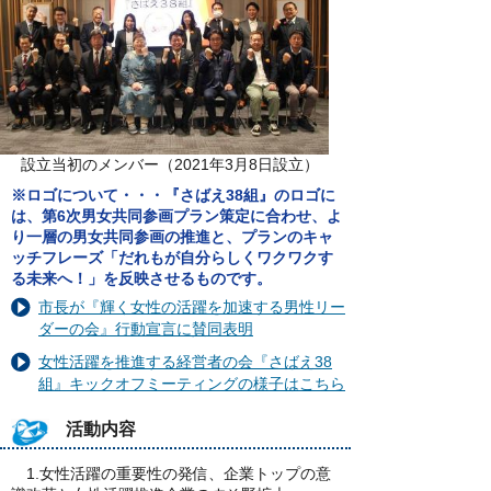
設立当初のメンバー（2021年3月8日設立）
※ロゴについて・・・『さばえ38組』のロゴに
は、第6次男女共同参画プラン策定に合わせ、よ
り一層の男女共同参画の推進と、プランのキャ
ッチフレーズ「だれもが自分らしくワクワクす
る未来へ！」を反映させるものです。
市長が『輝く女性の活躍を加速する男性リー
ダーの会』行動宣言に賛同表明
女性活躍を推進する経営者の会『さばえ38
組』キックオフミーティングの様子はこちら
活動内容
1.女性活躍の重要性の発信、企業トップの意