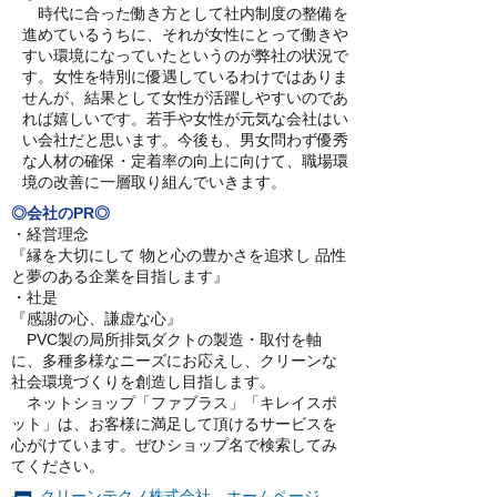
時代に合った働き方として社内制度の整備を
進めているうちに、それが女性にとって働きや
すい環境になっていたというのが弊社の状況で
す。女性を特別に優遇しているわけではありま
せんが、結果として女性が活躍しやすいのであ
れば嬉しいです。若手や女性が元気な会社はい
い会社だと思います。今後も、男女問わず優秀
な人材の確保・定着率の向上に向けて、職場環
境の改善に一層取り組んでいきます。
◎会社のPR◎
・経営理念
『縁を大切にして 物と心の豊かさを追求し 品性
と夢のある企業を目指します』
・社是
『感謝の心、謙虚な心』
PVC製の局所排気ダクトの製造・取付を軸
に、多種多様なニーズにお応えし、クリーンな
社会環境づくりを創造し目指します。
ネットショップ「ファブラス」「キレイスポ
ット」は、お客様に満足して頂けるサービスを
心がけています。ぜひショップ名で検索してみ
てください。
クリーンテクノ株式会社 ホームページ