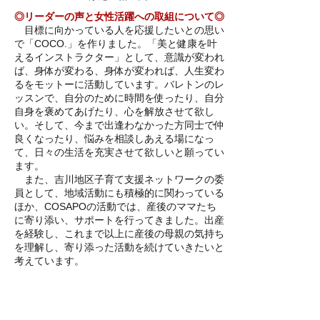
◎リーダーの声と女性活躍への取組について◎
目標に向かっている人を応援したいとの思い
で「COCO.」を作りました。「美と健康を叶
えるインストラクター」として、意識が変われ
ば、身体が変わる、身体が変われば、人生変わ
るをモットーに活動しています。バレトンのレ
ッスンで、自分のために時間を使ったり、自分
自身を褒めてあげたり、心を解放させて欲し
い。そして、今まで出逢わなかった方同士で仲
良くなったり、悩みを相談しあえる場になっ
て、日々の生活を充実させて欲しいと願ってい
ます。
また、吉川地区子育て支援ネットワークの委
員として、地域活動にも積極的に関わっている
ほか、COSAPOの活動では、産後のママたち
に寄り添い、サポートを行ってきました。出産
を経験し、これまで以上に産後の母親の気持ち
を理解し、寄り添った活動を続けていきたいと
考えています。
◎会社のPR◎
「COCO.」とは、ハワイ語で虹。バレトン
を通してたくさんの人と出逢い、人と人を繋ぐ