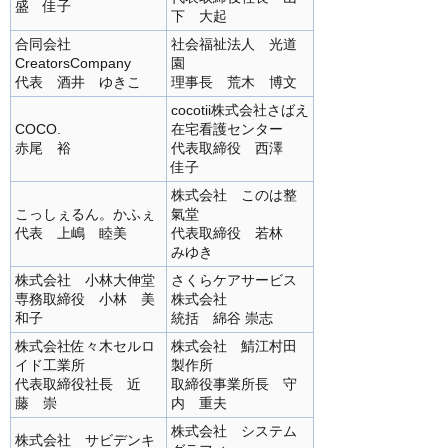
盛 佳子
下 大起
合同会社
社会福祉法人 光道
CreatorsCompany
園
代表 酒井 ゆきこ
理事長 荒木 博文
cocotii株式会社さばえ
COCO.
在宅看護センター
赤尾 裕
代表取締役 西澤
佳子
株式会社 このは整
こっしぇるん。かふぇ
氣堂
代表 上嶋 睦美
代表取締役 若林
みゆき
株式会社 小林大伸堂
さくらケアサービス
専務取締役 小林 美
株式会社
和子
統括 綿谷 崇志
株式会社佐々木セルロ
株式会社 鯖江村田
イド工業所
製作所
代表取締役社長 近
取締役事業所長 守
藤 崇
内 重夫
株式会社 システム
株式会社 サビデンキ