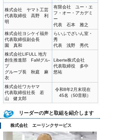
有限会社 ユー・エ
株式会社 ヤマト工芸
フ・オー・アカデミ
代表取締役 高野 利
ー
明
代表 石本 雅之
株式会社ヨシケイ福井
らいふでざいん室・
代表取締役副会長
秀
園 真和
代表 浅野 秀代
株式会社LIFULL 地方
創生推進部 FaMグル-
Liberte株式会社
プ
代表取締役 多中
グループ長 秋庭 麻
悠祐
衣
株式会社ワカヤマ
令和8年2月末現在
代表取締役社長 若
45名（50音順）
山 健太郎
リーダーの声と取組を紹介します
株式会社 エーリンクサービス