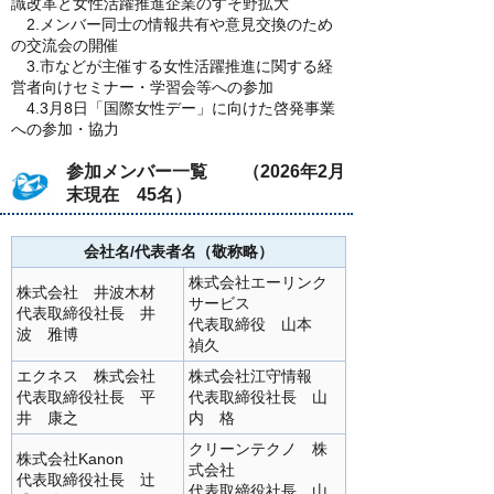
識改革と女性活躍推進企業のすそ野拡大
2.メンバー同士の情報共有や意見交換のため
の交流会の開催
3.市などが主催する女性活躍推進に関する経
営者向けセミナー・学習会等への参加
4.3月8日「国際女性デー」に向けた啓発事業
への参加・協力
参加メンバー一覧 （2026年2月
末現在 45名）
会社名/代表者名（敬称略）
株式会社エーリンク
株式会社 井波木材
サービス
代表取締役社長 井
代表取締役 山本
波 雅博
禎久
エクネス 株式会社
株式会社江守情報
代表取締役社長 平
代表取締役社長 山
井 康之
内 格
クリーンテクノ 株
株式会社Kanon
式会社
代表取締役社長 辻
代表取締役社長 山