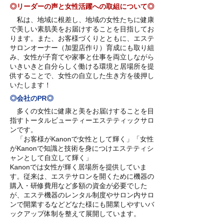
◎リーダーの声と女性活躍への取組について◎
私は、地域に根差し、地域の女性たちに健康
で美しい素肌美をお届けすることを目指してお
ります。また、お客様づくりとともに、エステ
サロンオーナー（加盟店作り）育成にも取り組
み、女性が子育てや家事と仕事を両立しながら
いきいきと自分らしく働ける環境と居場所を提
供することで、女性の自立した生き方を後押し
いたします！
◎会社のPR◎
多くの女性に健康と美をお届けすることを目
指すトータルビューティーエステティックサロ
ンです。
「お客様がKanonで女性として輝く」「女性
がKanonで知識と技術を身につけエステティシ
ャンとして自立して輝く」
Kanonでは女性が輝く居場所を提供していま
す。従来は、エステサロンを開くために機器の
購入・研修費用など多額の資金が必要でした
が、エステ機器のレンタル制度やサロン内サロ
ンで開業するなどどなた様にも開業しやすいバ
ックアップ体制を整えて展開しています。