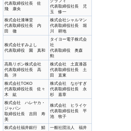
グラフィ
代表取締役社長 佐
代表取締役社長 児
飛 康央
玉 修一
株式会社漆琳堂
株式会社シャルマン
代表取締役社長 内
代表取締役社長 堀
田 徹
川 耕地
タイヨー電子株式会
株式会社すみよし
社
代表取締役 園 真和
代表取締役 奥森
勲
高島リボン株式会社
株式会社 土直漆器
代表取締役社長 高
代表取締役社長 土
島 洋
田 直東
株式会社TOKO
株式会社 ながすぎ
代表取締役社長 佐々
代表取締役社長 永
木 紘
杉 嘉章
株式会社 ハレヤカ・
株式会社 ヒライケ
ジャパン
代表取締役社長 平
取締役社長 吉田 寿
池 牧子
美
株式会社福井銀行 鯖
一般社団法人 福井