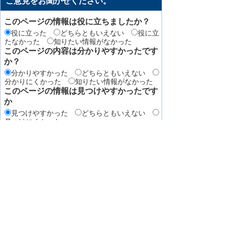
ご意見をお聞かせください。
このページの情報は役に立ちましたか？
役に立った
どちらともいえない
役に立
たなかった
知りたい情報がなかった
このページの内容は分かりやすかったです
か？
分かりやすかった
どちらともいえない
分かりにくかった
知りたい情報がなかった
このページの情報は見つけやすかったです
か
見つけやすかった
どちらともいえない
見つけにくかった
このページはどのようにしてたどり着きま
したか？
トップページから順に
サイト内検索
検
索エンジン（Yahoo! JAPANやGoogleなど）か
ら
その他