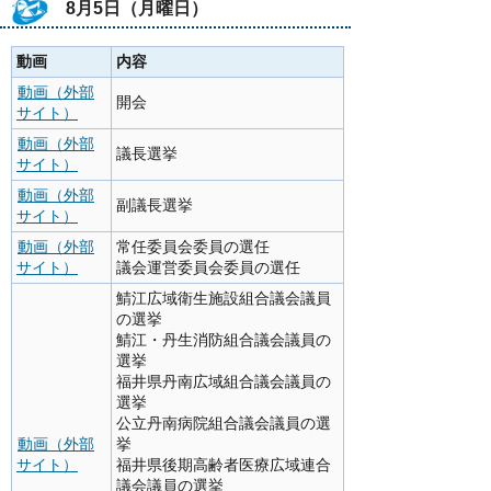
8月5日（月曜日）
動画
内容
動画（外部
開会
サイト）
動画（外部
議長選挙
サイト）
動画（外部
副議長選挙
サイト）
動画（外部
常任委員会委員の選任
サイト）
議会運営委員会委員の選任
鯖江広域衛生施設組合議会議員
の選挙
鯖江・丹生消防組合議会議員の
選挙
福井県丹南広域組合議会議員の
選挙
公立丹南病院組合議会議員の選
動画（外部
挙
サイト）
福井県後期高齢者医療広域連合
議会議員の選挙