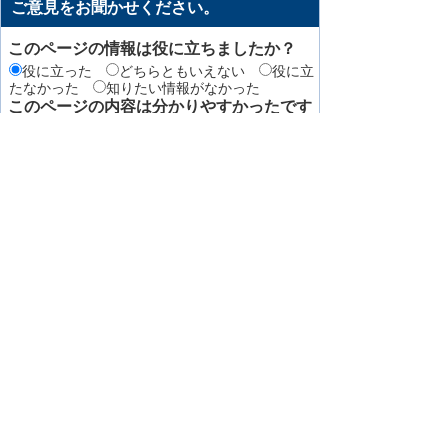
ご意見をお聞かせください。
このページの情報は役に立ちましたか？
役に立った
どちらともいえない
役に立
たなかった
知りたい情報がなかった
このページの内容は分かりやすかったです
か？
分かりやすかった
どちらともいえない
分かりにくかった
知りたい情報がなかった
このページの情報は見つけやすかったです
か
見つけやすかった
どちらともいえない
見つけにくかった
このページはどのようにしてたどり着きま
したか？
トップページから順に
サイト内検索
検
索エンジン（Yahoo! JAPANやGoogleなど）か
ら
その他