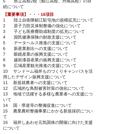
5 県立高校2校（鯖江高校、丹南高校）の存
続について
【重要事項】・・・16項目
1 陸上自衛隊鯖江駐屯地の規模拡充について
2 原子力防災体制整備の強化について
3 子ども医療費助成制度の拡充について
4 国民健康保険の財政支援について
5 データヘルス推進の支援について
6 新産業創出への支援について
7 眼鏡産業の振興支援について
8 越前漆器産業の振興支援について
9 広域産業観光推進の支援について
10 サンドーム福井ものづくりキャンパスを活
用したデザイン振興支援について
11 新規就農者への支援について
12 広域的な鳥獣被害対策の強化について
13 地域で活躍する多様な農業者への支援につ
いて
14 国・県道等の整備促進について
15 農業農村整備事業にかかる新規採択につい
て
16 福井しあわせ元気国体の開催に向けた支援
について