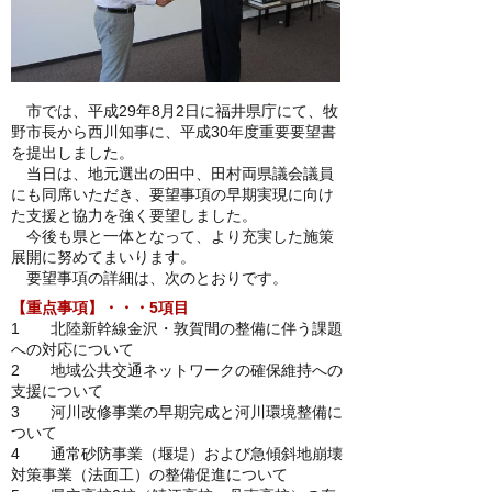
市では、平成29年8月2日に福井県庁にて、牧
野市長から西川知事に、平成30年度重要要望書
を提出しました。
当日は、地元選出の田中、田村両県議会議員
にも同席いただき、要望事項の早期実現に向け
た支援と協力を強く要望しました。
今後も県と一体となって、より充実した施策
展開に努めてまいります。
要望事項の詳細は、次のとおりです。
【重点事項】・・・5項目
1 北陸新幹線金沢・敦賀間の整備に伴う課題
への対応について
2 地域公共交通ネットワークの確保維持への
支援について
3 河川改修事業の早期完成と河川環境整備に
ついて
4 通常砂防事業（堰堤）および急傾斜地崩壊
対策事業（法面工）の整備促進について