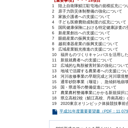
【重要事項】・・・19項目
1 陸上自衛隊鯖江駐屯地の規模拡充につ
2 原子力防災体制整備の強化について
3 家族介護者への支援について
4 子ども医療費助成制度の拡充について
5 国民健康保険における特定健康診査の
6 新産業創出への支援について
7 眼鏡産業の振興支援について
8 越前漆器産業の振興支援について
9 広域産業観光推進の支援について
10 福井ものづくりキャンパスを活用し
11 新規就農者への支援について
12 広域的な鳥獣被害対策の強化につい
13 地域で活躍する農業者への支援につ
14 河川改修事業の早期完成と河川環境
15 通常砂防事業（堰堤）、急傾斜地崩
16 国・県道等の整備促進について
17 農業農村整備事業にかかる新規採択
18 県立高校2校（鯖江高校、丹南高校
19 2020東京オリンピック体操競技事
平成31年度重要要望書（PDF：11,07