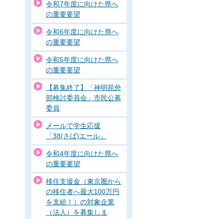
令和7年度に向けた県へ
の重要要望
令和6年度に向けた県へ
の重要要望
令和5年度に向けた県へ
の重要要望
【募集終了】「神明苑外
部検討委員会」市民公募
委員
メールで学生応援
「38(さば)エール」
令和4年度に向けた県へ
の重要要望
移住支援金（東京圏から
の移住者へ最大100万円
を支給！）の対象企業
（法人）を募集しま