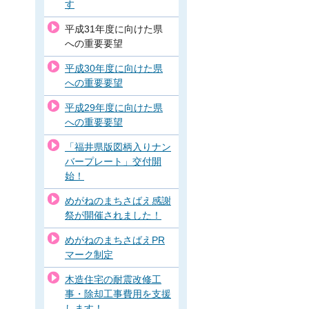
す
平成31年度に向けた県
への重要要望
平成30年度に向けた県
への重要要望
平成29年度に向けた県
への重要要望
「福井県版図柄入りナン
バープレート」交付開
始！
めがねのまちさばえ感謝
祭が開催されました！
めがねのまちさばえPR
マーク制定
木造住宅の耐震改修工
事・除却工事費用を支援
します！