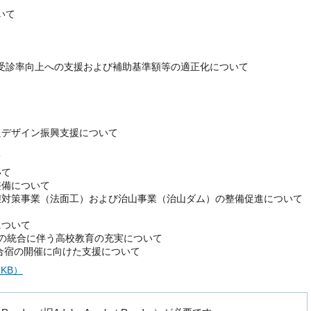
いて
受診率向上への支援および補助基準額等の適正化について
たデザイン振興支援について
て
いて
整備について
壊対策事業（法面工）および治山事業（治山ダム）の整備促進について
について
）の統合に伴う高校教育の充実について
前合宿の開催に向けた支援について
9KB）