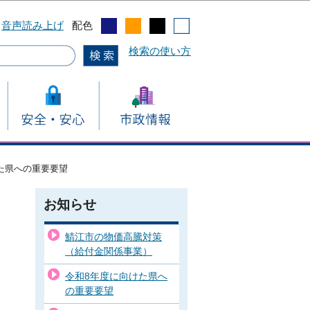
音声読み上げ
配色
検索の使い方
た県への重要要望
お知らせ
鯖江市の物価高騰対策
（給付金関係事業）
令和8年度に向けた県へ
の重要要望