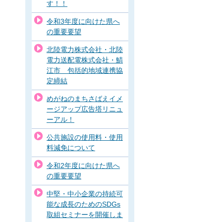
す！！
令和3年度に向けた県へ
の重要要望
北陸電力株式会社・北陸
電力送配電株式会社・鯖
江市 包括的地域連携協
定締結
めがねのまちさばえイメ
ージアップ広告塔リニュ
ーアル！
公共施設の使用料・使用
料減免について
令和2年度に向けた県へ
の重要要望
中堅・中小企業の持続可
能な成長のためのSDGs
取組セミナーを開催しま