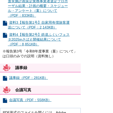
進実施計画策定業務事業者選定プロポ
ーザル結果・計画の概要・スケジュー
ル・アンケート（案）について
（PDF：833KB）
資料3【報告第1号】自家用有償旅客運
送について（PDF：2,143KB）
資料4【報告第2号】鉄道ふくいフェス
タ2025inさばえ開催結果について
（PDF：8,851KB）
※報告第3号「令和8年度事業（案）について」
は口頭のみでの説明（資料無し）
議事録
議事録（PDF：281KB）
会議写真
会議写真（PDF：558KB）
PDF形式のファイルを開くには、Adobe