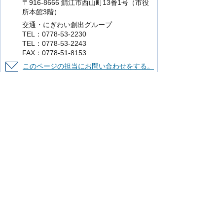
〒916-8666 鯖江市西山町13番1号（市役
所本館3階）
交通・にぎわい創出グループ
TEL：0778-53-2230
TEL：0778-53-2243
FAX：0778-51-8153
このページの担当にお問い合わせをする。
より使いやすいホームページにするために
ご意見をお聞かせください。
このページの情報は役に立ちましたか？
役に立った
どちらともいえない
役に立
たなかった
知りたい情報がなかった
このページの内容は分かりやすかったです
か？
分かりやすかった
どちらともいえない
分かりにくかった
知りたい情報がなかった
このページの情報は見つけやすかったです
か