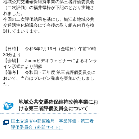
地域公共交通確保維持事業の第三者評価委員会
（二次評価）の福井県枠が下記のとおり実施さ
れました。
今回の二次評価結果を基にし、鯖江市地域公共
交通活性化協議会にて今後の取り組み内容を検
討してまいります。
【日時】 令和6年2月16日（金曜日）午前10時
30分より
【会場】 Zoomビデオウェビナーによるオンラ
イン形式により開催
【備考】 令和四・五年度 第三者評価委員会に
おいて、当市はプレゼン発表を実施いたしまし
た。
地域公共交通確保維持改善事業にお
ける第三者評価委員会について
国土交通省中部運輸局 事業評価・第三者
評価委員会（外部サイト）