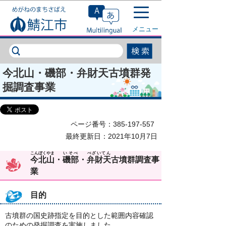
このページの本文へ移動
メニュー
今北山・磯部・弁財天古墳群発
掘調査事業
ページ番号：385-197-557
最終更新日：2021年10月7日
こんぼくやま
いそべ
べざいてん
今北山
・
磯部
・
弁財天
古墳群調査事
業
目的
古墳群の国史跡指定を目的とした範囲内容確認
のための発掘調査を実施しました。