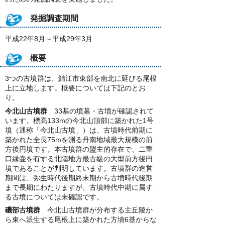
発掘調査期間
平成22年8月～平成29年3月
概要
3つの古墳群は、鯖江市東部を南北に延びる尾根
上に立地します。概要については下記のとお
り。
今北山古墳群
33基の墳墓・古墳が確認されて
います。標高133mの今北山頂部に築かれた1号
墳（通称「今北山古墳」）は、古墳時代前期に
築かれた全長75mを測る丹南地域最大規模の前
方後円墳です。本古墳群の盟主的存在で、二重
口縁壷を有する北陸地方最古級の大型前方後円
墳であることが判明しています。古墳群の造営
期間は、弥生時代後期終末期から古墳時代後期
まで長期にわたりますが、古墳時代中期に属す
る古墳については未確認です。
磯部古墳群
今北山古墳群が分布する主丘陵か
ら東へ派生する尾根上に築かれた方墳6基からな