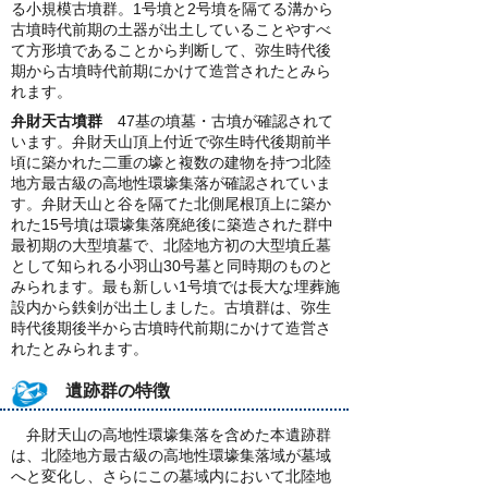
る小規模古墳群。1号墳と2号墳を隔てる溝から
古墳時代前期の土器が出土していることやすべ
て方形墳であることから判断して、弥生時代後
期から古墳時代前期にかけて造営されたとみら
れます。
弁財天古墳群
47基の墳墓・古墳が確認されて
います。弁財天山頂上付近で弥生時代後期前半
頃に築かれた二重の壕と複数の建物を持つ北陸
地方最古級の高地性環壕集落が確認されていま
す。弁財天山と谷を隔てた北側尾根頂上に築か
れた15号墳は環壕集落廃絶後に築造された群中
最初期の大型墳墓で、北陸地方初の大型墳丘墓
として知られる小羽山30号墓と同時期のものと
みられます。最も新しい1号墳では長大な埋葬施
設内から鉄剣が出土しました。古墳群は、弥生
時代後期後半から古墳時代前期にかけて造営さ
れたとみられます。
遺跡群の特徴
弁財天山の高地性環壕集落を含めた本遺跡群
は、北陸地方最古級の高地性環壕集落域が墓域
へと変化し、さらにこの墓域内において北陸地