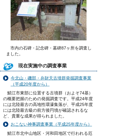
市内の石碑・記念碑・墓碑87ヶ所を調査し
ました。
現在実施中の調査事業
今北山・磯部・弁財天古墳群発掘調査事業
（平成20年度から）
鯖江市東部に位置する古墳群（およそ74基）
の概要把握のための発掘調査です。平成24年度
には北陸最古の高地性環濠集落が、平成25年度
には北陸最古級の前方後円墳が確認されるな
ど、貴重な成果が得られました。
おこない神事調査事業（平成25年度から）
鯖江市北中山地区・河和田地区で行われる厄