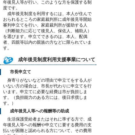
年後見人等が行い、このような方を保護する制
度です。
成年後見制度を利用するには、本人が住んで
おられるところの家庭裁判所に成年後見等開始
審判申立てを行い、家庭裁判所が援助する人
（判断能力に応じて後見人、保佐人、補助人）
を選びます。申立てできるのは、本人、配偶
者、四親等以内の親族の方などに限られていま
す。
成年後見制度利用支援事業について
市長申立て
身寄りがないなどの理由で申立てをする人が
いない方の場合は、市長が代わりに申立てを行
います。申立てに必要な経費は市が負担しま
す。（負担能力のある方には、後日求償しま
す。）
成年後見人等への報酬等の助成
生活保護受給者またはそれに準ずる方で、成
年後見人等への報酬や申立てに要する費用の支
払いが困難と認められる方について、その費用