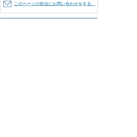
このページの担当にお問い合わせをする。
より使いやすいホームページにするために
ご意見をお聞かせください。
このページの情報は役に立ちましたか？
役に立った
どちらともいえない
役に立
たなかった
知りたい情報がなかった
このページの内容は分かりやすかったです
か？
分かりやすかった
どちらともいえない
分かりにくかった
知りたい情報がなかった
このページの情報は見つけやすかったです
か
見つけやすかった
どちらともいえない
見つけにくかった
このページはどのようにしてたどり着きま
したか？
トップページから順に
サイト内検索
検
索エンジン（Yahoo! JAPANやGoogleなど）か
ら
その他