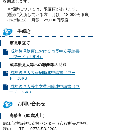
を助成します。
※報酬については、限度額があります。
施設に入所している方 月額 18,000円限度
その他の方 月額 28,000円限度
手続き
市長申立て
成年後見制度における市長申立要請書
（ワード：29KB）
成年後見人等への報酬等の助成
成年後見人等報酬助成申請書（ワー
ド：36KB）
成年後見人等申立費用助成申請書（ワ
ード：36KB）
お問い合わせ
高齢者（65歳以上）
鯖江市地域包括支援センター（市役所長寿福祉
課内） TEL 0778-53-2265