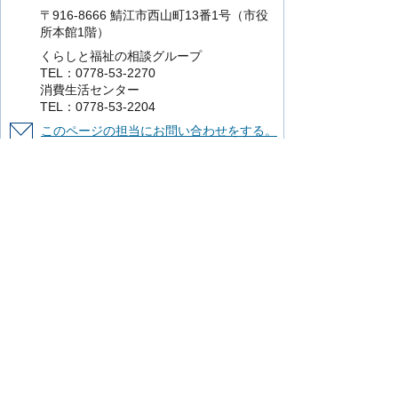
〒916-8666 鯖江市西山町13番1号（市役
所本館1階）
くらしと福祉の相談グループ
TEL：0778-53-2270
消費生活センター
TEL：0778-53-2204
このページの担当にお問い合わせをする。
より使いやすいホームページにするために
ご意見をお聞かせください。
このページの情報は役に立ちましたか？
役に立った
どちらともいえない
役に立
たなかった
知りたい情報がなかった
このページの内容は分かりやすかったです
か？
分かりやすかった
どちらともいえない
分かりにくかった
知りたい情報がなかった
このページの情報は見つけやすかったです
か