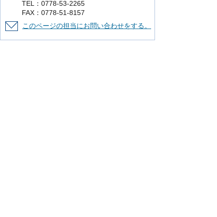
TEL：0778-53-2265
FAX：0778-51-8157
このページの担当にお問い合わせをする。
より使いやすいホームページにするために
ご意見をお聞かせください。
このページの情報は役に立ちましたか？
役に立った
どちらともいえない
役に立
たなかった
知りたい情報がなかった
このページの内容は分かりやすかったです
か？
分かりやすかった
どちらともいえない
分かりにくかった
知りたい情報がなかった
このページの情報は見つけやすかったです
か
見つけやすかった
どちらともいえない
見つけにくかった
このページはどのようにしてたどり着きま
したか？