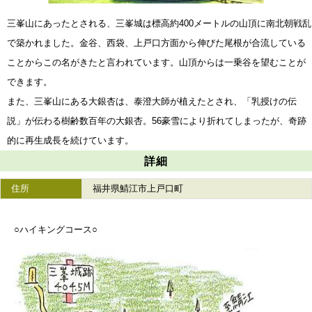
三峯山にあったとされる、三峯城は標高約400メートルの山頂に南北朝戦乱
で築かれました。金谷、西袋、上戸口方面から伸びた尾根が合流している
ことからこの名がきたと言われています。山頂からは一乗谷を望むことが
できます。
また、三峯山にある大銀杏は、泰澄大師が植えたとされ、「乳授けの伝
説」が伝わる樹齢数百年の大銀杏。56豪雪により折れてしまったが、奇跡
的に再生成長を続けています。
詳細
住所
福井県鯖江市上戸口町
○ハイキングコース○