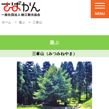
MENU
ホーム
遊ぶ
三峯山
遊ぶ
三峯山（みつみねやま）