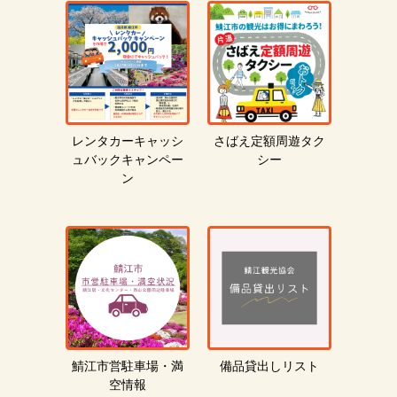
レンタカーキャッシ
さばえ定額周遊タク
ュバックキャンペー
シー
ン
鯖江市営駐車場・満
備品貸出しリスト
空情報