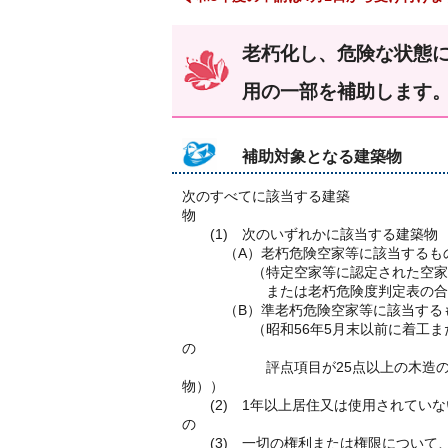
老朽化し、危険な状態
用の一部を補助します
補助対象となる建築物
次のすべてに該当する建築
(1) 次のいずれかに該当する建築物
（A）老朽危険空家等に該当するも
（特定空家等に認定された空家等（
または老朽危険度判定表の合計評点
（B）準老朽危険空家等に該当する
（昭和56年5月末以前に着工または
の
評点項目が25点以上の木造の空家
物））
(2) 1年以上居住又は使用されていな
(3) 一切の権利または権限について