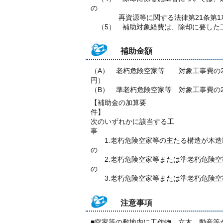
の
再資源等に関する法律第21条第1項
（5） 補助対象経費は、除却に要した
補助金額
（A） 老朽危険空家等 対象工事費の2
（B） 準老朽危険空家等 対象工事費
【補助金の加算要
次のいずれかに該当する工
1.老朽危険空家等の主たる構造が木造
2.老朽危険空家等または準老朽危険空家
3.老朽危険空家等または準老朽危険空
注意事項
■空家等の敷地内に工作物、立木、動産等