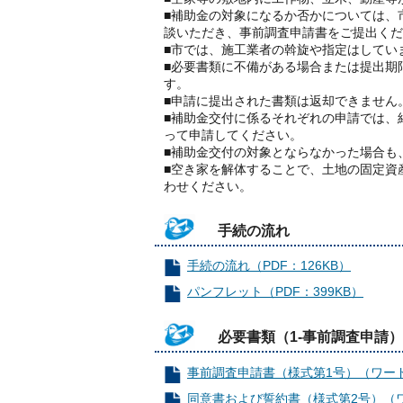
■補助金の対象になるか否かについては、
談いただき、事前調査申請書をご提出くだ
■市では、施工業者の斡旋や指定はしてい
■必要書類に不備がある場合または提出期
す。
■申請に提出された書類は返却できません
■補助金交付に係るそれぞれの申請では、
って申請してください。
■補助金交付の対象とならなかった場合も
■空き家を解体することで、土地の固定資
わせください。
手続の流れ
手続の流れ（PDF：126KB）
パンフレット（PDF：399KB）
必要書類（1-事前調査申請）
事前調査申請書（様式第1号）（ワード
同意書および誓約書（様式第2号）（ワ