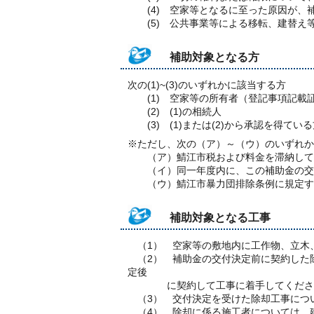
(4) 空家等となるに至った原因が、
(5) 公共事業等による移転、建替え
補助対象となる方
次の(1)~(3)のいずれかに該当する方
(1) 空家等の所有者（登記事項記載
(2) (1)の相続人
(3) (1)または(2)から承認を得ている
※ただし、次の（ア）～（ウ）のいずれか
（ア）鯖江市税および料金を滞納して
（イ）同一年度内に、この補助金の交
（ウ）鯖江市暴力団排除条例に規定する
補助対象となる工事
（1） 空家等の敷地内に工作物、立木
（2） 補助金の交付決定前に契約した
定後
に契約して工事に着手してくださ
（3） 交付決定を受けた除却工事につ
（4） 除却に係る施工者については、建