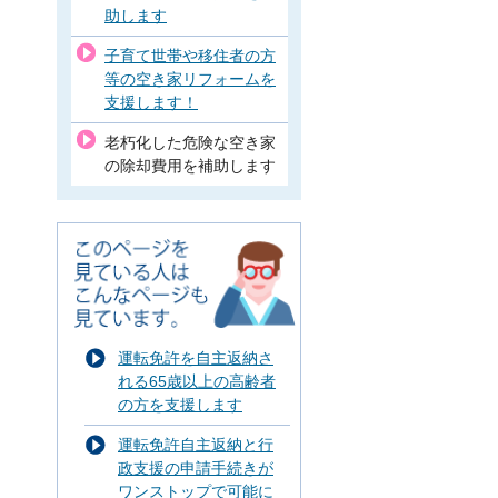
助します
子育て世帯や移住者の方
等の空き家リフォームを
支援します！
老朽化した危険な空き家
の除却費用を補助します
運転免許を自主返納さ
れる65歳以上の高齢者
の方を支援します
運転免許自主返納と行
政支援の申請手続きが
の
ワンストップで可能に