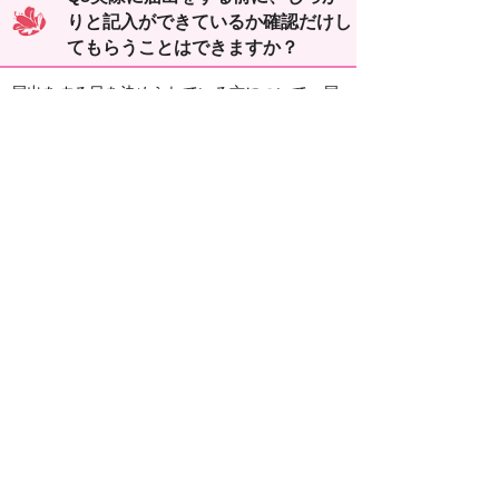
りと記入ができているか確認だけし
てもらうことはできますか？
届出をする日を決められている方について、届
書にしっかり記入がされているかの確認を前も
ってしたい場合は、ご都合のつく時（平日）に
市民窓口課の窓口にお越しいただければ、担当
の職員が確認いたします。
お問い合わせ
このページは、市民窓口課が担当していま
す。
〒916-8666 鯖江市西山町13番1号（市役
所本館1階）
住民届出・証明グループ
TEL：0778-53-2206
FAX：0778-52-8854
このページの担当にお問い合わせをする。