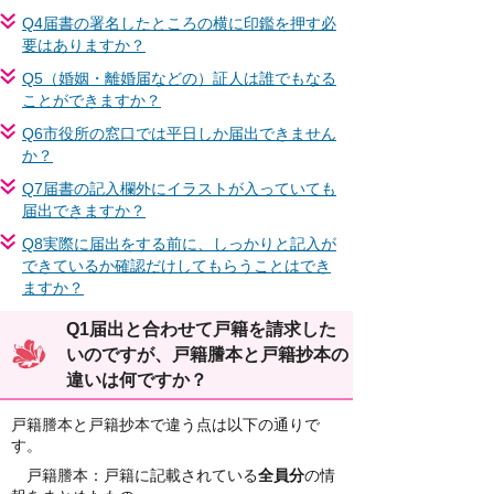
Q4届書の署名したところの横に印鑑を押す必
要はありますか？
Q5（婚姻・離婚届などの）証人は誰でもなる
ことができますか？
Q6市役所の窓口では平日しか届出できません
か？
Q7届書の記入欄外にイラストが入っていても
届出できますか？
Q8実際に届出をする前に、しっかりと記入が
できているか確認だけしてもらうことはでき
ますか？
Q1届出と合わせて戸籍を請求した
いのですが、戸籍謄本と戸籍抄本の
違いは何ですか？
戸籍謄本と戸籍抄本で違う点は以下の通りで
す。
戸籍謄本：戸籍に記載されている
全員分
の情