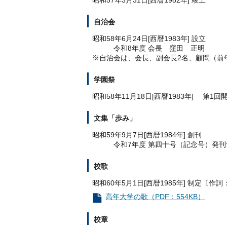
昭和57年3月31日[西暦1982年] 竣工
自治会
昭和58年6月24日[西暦1983年] 設立
令和8年度 会長 窪田 正明
※自治会は、会長、副会長2名、顧問（前
学園祭
昭和58年11月18日[西暦1983年] 第1回
文集「歩み」
昭和59年9月7日[西暦1984年] 創刊
令和7年度 第四十号（記念号）発刊
校歌
昭和60年5月1日[西暦1985年] 制定〔作詞
高年大学の歌（PDF：554KB）
校章