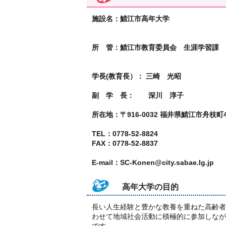
施設名：鯖江市高年大学
所 管：鯖江市教育委員会 生涯学習課
学長(教育長）： 三崎 光昭
副 学 長： 深川 淳子
所在地：〒916-0032 福井県鯖江市舟枝町4‐
TEL：0778-52-8824
FAX：0778-52-8837
E-mail：SC-Konen@city.sabae.lg.jp
高年大学の目的
長い人生経験と豊かな教養を重ねた高齢者
わせて地域社会活動に積極的に参加しなが