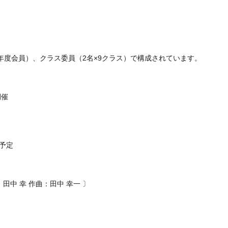
年度会員）、クラス委員（2名×9クラス）で構成されています。
開催
予定
：田中 幸 作曲：田中 幸一 〕