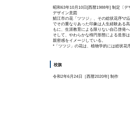
昭和63年10月10日[西暦1988年] 制定〔
デザイン意図
鯖江市の花「ツツジ」、その総状花序*の
でその重なりあった印象は人生経験ある高
もに、生涯教育による限りない自己啓発へ
そして、やわらかな楕円形態による造形は
親密感をイメージしている。
*「ツツジ」の花は、植物学的には総状花
校旗
令和2年6月24日［西暦2020年] 制作