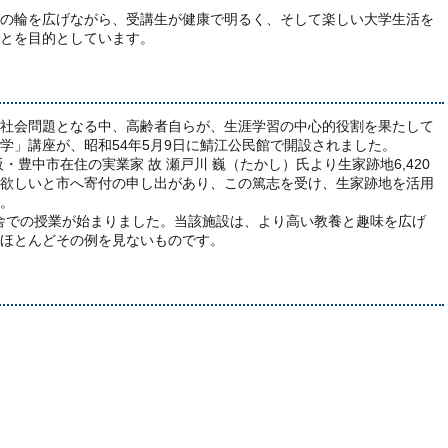
の輪を広げながら、受講生が健康で明るく、そして楽しい大学生活を
とを目的としています。
社会問題となる中、高齢者自らが、生涯学習の中心的役割を果たして
学」講座が、昭和54年5月9日に鯖江公民館で開設されました。
・豊中市在住の実業家 故 瀬戸川 巍（たかし）氏より生家跡地6,420
欲しいと市へ寄付の申し出があり、この篤志を受け、生家跡地を活用
。
新校舎での授業が始まりました。当該施設は、より高い教養と趣味を広げ
ほとんどその例を見ないものです。