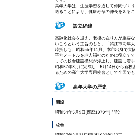
です。
高年大学は、生涯学習を通して仲間づくり
送ることにより、健康寿命の伸長を図るこ
設立経緯
高齢化社会を迎え、老後の在り方が重要な
いこうという主旨のもと、「鯖江市高年大
時折しも、昭和55年11月、本市出身で大阪
平方メートルを老人福祉のために役立てて
しての校舎建設構想が浮上し、建設に着手
昭和57年3月に完成し、5月14日から
るための高年大学専用校舎として全国でも
高年大学の歴史
開設
昭和54年5月9日[西暦1979年] 開設
校舎