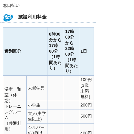
窓口払い
施設利用料金
17時
8時30
00分
分から
から
17時
22時
種別区分
00分
1日
00分
（1時
（1時
間あた
間あた
り）
り）
100円
(3歳
未就学児
浴室・和
未満
室（休
無料)
憩）
小学生
200円
トレーニ
ングルー
大人(中学
500円
ム
生以上)
（共通利
シルバー
用）
(60歳以
400円