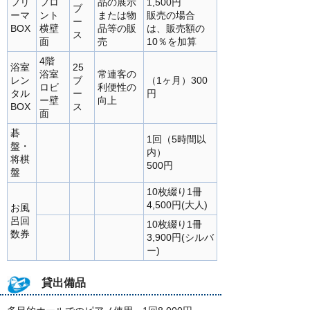
フリ
フロ
品の展示
1,500円
ブ
ーマ
ント
または物
販売の場合
ー
BOX
横壁
品等の販
は、販売額の
ス
面
売
10％を加算
4階
浴室
25
浴室
常連客の
レン
ブ
（1ヶ月）300
ロビ
利便性の
タル
ー
円
ー壁
向上
BOX
ス
面
碁
1回（5時間以
盤・
内）
将棋
500円
盤
10枚綴り1冊
4,500円(大人)
お風
呂回
10枚綴り1冊
数券
3,900円(シルバ
ー)
貸出備品