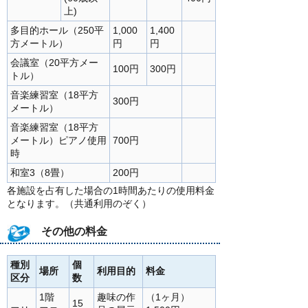
上)
多目的ホール（250平
1,000
1,400
方メートル）
円
円
会議室（20平方メー
100円
300円
トル）
音楽練習室（18平方
300円
メートル）
音楽練習室（18平方
メートル）ピアノ使用
700円
時
和室3（8畳）
200円
各施設を占有した場合の1時間あたりの使用料金
となります。（共通利用のぞく）
その他の料金
種別
個
場所
利用目的
料金
区分
数
1階
趣味の作
（1ヶ月）
15