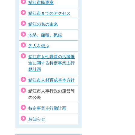
鯖江市民憲章
鯖江市までのアクセス
鯖江の名の由来
地勢、面積、気候
先人を偲ぶ
鯖江市女性職員の活躍推
進に関する特定事業主行
動計画
鯖江市人材育成基本方針
鯖江市人事行政の運営等
の公表
特定事業主行動計画
お知らせ