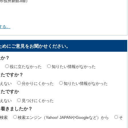
号（市役所新館3階）
する。
ためにご意見をお聞かせください。
たか？
役に立たなかった
知りたい情報がなかった
ったですか？
えない
分かりにくかった
知りたい情報がなかった
ったですか
えない
見つけにくかった
り着きましたか？
検索
検索エンジン（Yahoo! JAPANやGoogleなど）から
そ