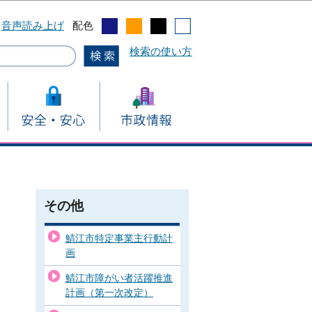
音声読み上げ
配色
検索の使い方
その他
鯖江市特定事業主行動計
画
鯖江市障がい者活躍推進
計画（第一次改定）