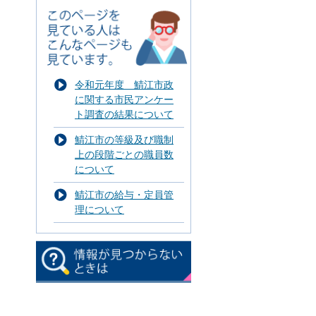
令和元年度 鯖江市政
に関する市民アンケー
ト調査の結果について
鯖江市の等級及び職制
上の段階ごとの職員数
について
鯖江市の給与・定員管
理について