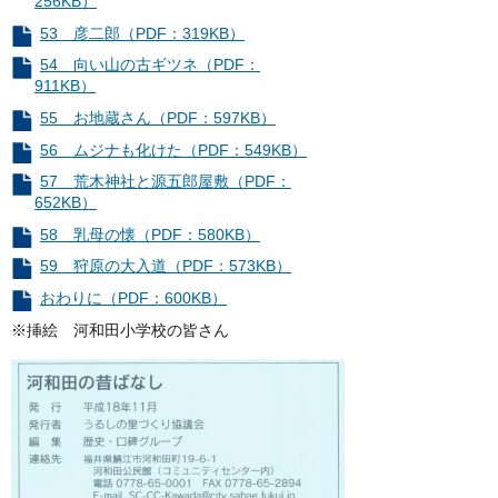
256KB）
53 彦二郎（PDF：319KB）
54 向い山の古ギツネ（PDF：
911KB）
55 お地蔵さん（PDF：597KB）
56 ムジナも化けた（PDF：549KB）
57 荒木神社と源五郎屋敷（PDF：
652KB）
58 乳母の懐（PDF：580KB）
59 狩原の大入道（PDF：573KB）
おわりに（PDF：600KB）
※挿絵 河和田小学校の皆さん