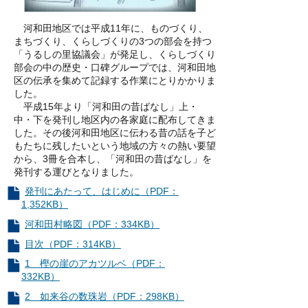
河和田地区では平成11年に、ものづくり、
まちづくり、くらしづくりの3つの部会を持つ
「うるしの里協議会」が発足し、くらしづくり
部会の中の歴史・口碑グループでは、河和田地
区の伝承を集めて記録する作業にとりかかりま
した。
平成15年より「河和田の昔ばなし」上・
中・下を発刊し地区内の各家庭に配布してきま
した。その後河和田地区に伝わる昔の話を子ど
もたちに残したいという地域の方々の熱い要望
から、3冊を合本し、「河和田の昔ばなし」を
発刊する運びとなりました。
発刊にあたって、はじめに（PDF：
1,352KB）
河和田村略図（PDF：334KB）
目次（PDF：314KB）
1 樫の崖のアカツルベ（PDF：
332KB）
2 如来谷の数珠岩（PDF：298KB）