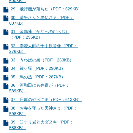
600KB）
29 飛行機が落ちた（PDF：629KB）
30 清平さんと黒仏さま（PDF：
607KB）
31 金部連（かなべのむらじ）
（PDF：295KB）
32 泰澄大師の千手観音像（PDF：
276KB）
33 うわばの巣（PDF：263KB）
34 鐘ケ窪（PDF：290KB）
35 馬の丞（PDF：287KB）
36 河和田にも弁慶が（PDF：
589KB）
37 庄屋のやべさま（PDF：613KB）
38 お寺を守った天神さま（PDF：
598KB）
39 臼すり岩と大ダヌキ（PDF：
588KB）