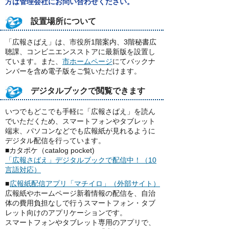
方は管理会社にお問い合わせください。
設置場所について
「広報さばえ」は、市役所1階案内、3階秘書広
聴課、コンビニエンスストアに最新版を設置し
ています。また、
市ホームページ
にてバックナ
ンバーを含め電子版をご覧いただけます。
デジタルブックで閲覧できます
いつでもどこでも手軽に「広報さばえ」を読ん
でいただくため、スマートフォンやタブレット
端末、パソコンなどでも広報紙が見れるように
デジタル配信を行っています。
■カタポケ（catalog pocket)
「広報さばえ」デジタルブックで配信中！（10
言語対応）
■
広報紙配信アプリ「マチイロ」（外部サイト）
広報紙やホームページ新着情報の配信を、自治
体の費用負担なしで行うスマートフォン・タブ
レット向けのアプリケーションです。
スマートフォンやタブレット専用のアプリで、