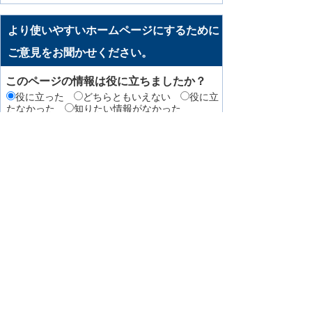
より使いやすいホームページにするために
ご意見をお聞かせください。
このページの情報は役に立ちましたか？
役に立った
どちらともいえない
役に立
たなかった
知りたい情報がなかった
このページの内容は分かりやすかったです
か？
分かりやすかった
どちらともいえない
分かりにくかった
知りたい情報がなかった
このページの情報は見つけやすかったです
か
見つけやすかった
どちらともいえない
見つけにくかった
このページはどのようにしてたどり着きま
したか？
トップページから順に
サイト内検索
検
索エンジン（Yahoo! JAPANやGoogleなど）か
ら
その他