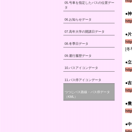
htt
05.号車を指定したバスの位置デー
タ
●
06.お知らせデータ
htt
07.高年大学の開講日データ
●
htt
08.冬季日データ
[冬
09.運行履歴データ
●
10.バスアイコンデータ
htt
11.バス停アイコンデータ
●
htt
つつじバス路線・バス停データ
（KML）
●
htt
●
htt