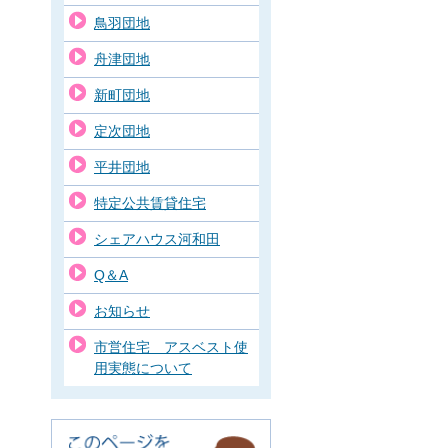
鳥羽団地
舟津団地
新町団地
定次団地
平井団地
特定公共賃貸住宅
シェアハウス河和田
Q＆A
お知らせ
市営住宅 アスベスト使
用実態について