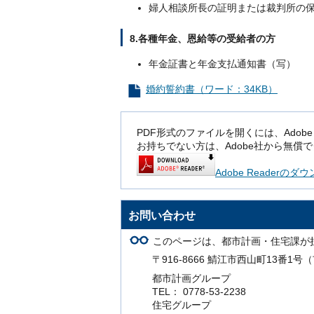
婦人相談所長の証明または裁判所の
8.各種年金、恩給等の受給者の方
年金証書と年金支払通知書（写）
婚約誓約書（ワード：34KB）
PDF形式のファイルを開くには、Adobe Rea
お持ちでない方は、Adobe社から無償
Adobe Readerの
お問い合わせ
このページは、都市計画・住宅課が
〒916-8666 鯖江市西山町13番1
都市計画グループ
TEL： 0778-53-2238
住宅グループ