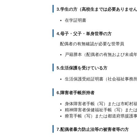
3.学生の方（高校生までは必要ありませ
在学証明書
4.母子・父子・単身世帯の方
配偶者の有無確認が必要な世帯員
戸籍謄本（配偶者の有無および未成
5.生活保護を受けている方
生活保護受給証明書（社会福祉事務
6.障害者手帳所持者
身体障害者手帳（写）または市町村
精神障害者保健福祉手帳（写）また
療育手帳（写）または都道府県援護
7.配偶者暴力防止法等の被害者等の方