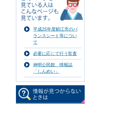
平成25年度鯖江市のバ
ランスシート等につい
て
必要に応じて行う監査
神明公民館 情報誌
「しんめい」