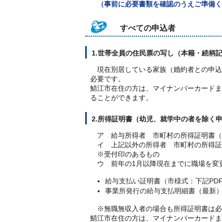
（事前に必要書類を確認のうえご準備く
すべての申込者
1.世帯全員の住民票の写し（本籍・続柄
現在別居している家族（婚約者との申込
必要です。
鯖江市在住の方は、マイナンバーカードま
ることができます。
2.所得証明書（幼児、就学中の者を除く
ア 給与所得者 市町村の所得証明書（
イ 上記以外の所得者 市町村の所得証
※受付印のあるもの
ウ 前年の1月以降現在までに職場を変
給与支払い証明書（市様式：下記PD
事業所発行の給与支払明細書（最新
※無職無収入者の場合も所得証明書は必
鯖江市在住の方は、マイナンバーカードま