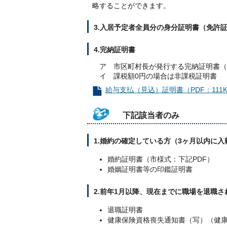
略することができます。
3.入居予定者全員分の身分証明書（免許
4.完納証明書
ア 市区町村長が発行する完納証明書（
イ 課税額0円の場合は非課税証明書
給与支払（見込）証明書（PDF：111K
下記該当者のみ
1.婚約の確定している方（3ヶ月以内に
婚約証明書（市様式：下記PDF）
婚姻証明書等の印鑑証明書
2.前年1月以降、現在までに職場を退職さ
退職証明書
健康保険資格喪失通知書（写）（健