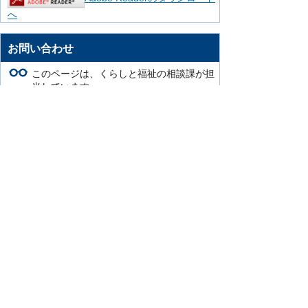
へ
お問い合わせ
このページは、くらしと福祉の相談課が担
当しています。
〒916-8666 鯖江市西山町13番1号（市役
所本館1階）
くらしと福祉の相談グループ
TEL：0778-53-2270
消費生活センター
TEL：0778-53-2204
このページの担当にお問い合わせをする。
より使いやすいホームページにするために
ご意見をお聞かせください。
このページの情報は役に立ちましたか？
役に立った
どちらともいえない
役に立