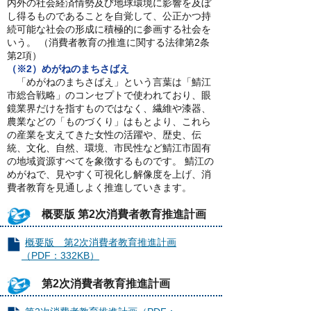
内外の社会経済情勢及び地球環境に影響を及ぼ
し得るものであることを自覚して、公正かつ持
続可能な社会の形成に積極的に参画する社会を
いう。 （消費者教育の推進に関する法律第2条
第2項）
（※2）めがねのまちさばえ
「めがねのまちさばえ」という言葉は「鯖江
市総合戦略」のコンセプトで使われており、眼
鏡業界だけを指すものではなく、繊維や漆器、
農業などの「ものづくり」はもとより、これら
の産業を支えてきた女性の活躍や、歴史、伝
統、文化、自然、環境、市民性など鯖江市固有
の地域資源すべてを象徴するものです。 鯖江の
めがねで、見やすく可視化し解像度を上げ、消
費者教育を見通しよく推進していきます。
概要版 第2次消費者教育推進計画
概要版 第2次消費者教育推進計画
（PDF：332KB）
第2次消費者教育推進計画