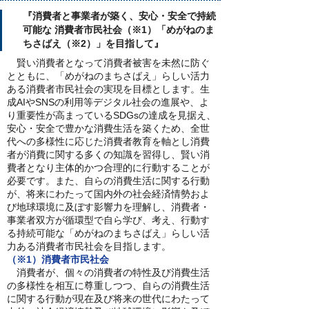
『消費者と事業者が築く、安心・安全で持続
可能な 消費者市民社会（※1）「めがねのま
ちさばえ（※2）」を目指して』
賢い消費者となって消費者被害を未然に防ぐ
とともに、「めがねのまちさばえ」らしい活力
ある消費者市民社会の実現を目標とします。生
成AIやSNSの利用等デジタル社会の進展や、よ
り重要性が高まっているSDGsの達成を見据え、
安心・安全で豊かな消費生活を築くため、全世
代への多様性に応じた消費者教育を軸とし消費
者が消費に関する多くの知識を習得し、賢い消
費者となり主体的かつ合理的に行動することが
必要です。また、自らの消費生活に関する行動
が、将来にわたって国内外の社会経済情勢およ
び地球環境に及ぼす影響力を理解し、消費者・
事業者双方が循環型で自ら学び、考え、行動す
る持続可能な「めがねのまちさばえ」らしい活
力ある消費者市民社会を目指します。
（※1）消費者市民社会
消費者が、個々の消費者の特性及び消費生活
の多様性を相互に尊重しつつ、自らの消費生活
に関する行動が現在及び将来の世代にわたって