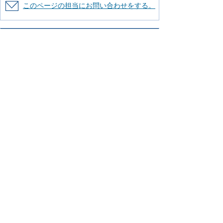
このページの担当にお問い合わせをする。
より使いやすいホームページにするために
ご意見をお聞かせください。
このページの情報は役に立ちましたか？
役に立った
どちらともいえない
役に立
たなかった
知りたい情報がなかった
このページの内容は分かりやすかったです
か？
分かりやすかった
どちらともいえない
分かりにくかった
知りたい情報がなかった
このページの情報は見つけやすかったです
か
見つけやすかった
どちらともいえない
見つけにくかった
このページはどのようにしてたどり着きま
したか？
トップページから順に
サイト内検索
検
索エンジン（Yahoo! JAPANやGoogleなど）か
ら
その他