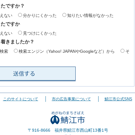
ったですか？
えない
分かりにくかった
知りたい情報がなかった
ったですか
えない
見つけにくかった
り着きましたか？
検索
検索エンジン（Yahoo! JAPANやGoogleなど）から
そ
このサイトについて
市の広告事業について
鯖江市公式SNS
〒916-8666 福井県鯖江市西山町13番1号