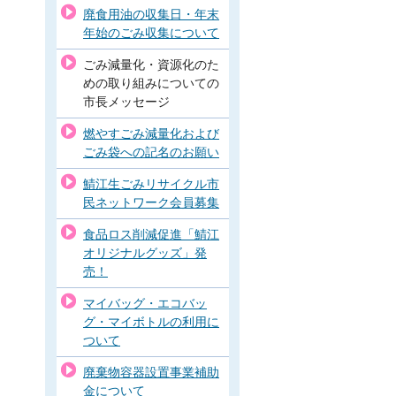
廃食用油の収集日・年末
年始のごみ収集について
ごみ減量化・資源化のた
めの取り組みについての
市長メッセージ
燃やすごみ減量化および
ごみ袋への記名のお願い
鯖江生ごみリサイクル市
民ネットワーク会員募集
食品ロス削減促進「鯖江
オリジナルグッズ」発
売！
マイバッグ・エコバッ
グ・マイボトルの利用に
ついて
廃棄物容器設置事業補助
金について