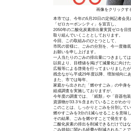
画像をクリックする
本市では、今年の5月20日の定例記者会見
「ゼロカーボンシティ」を宣言し、
2050年の二酸化炭素排出量実質ゼロを目
取り組んでいくこととしております。
今回、この取組みのひとつとして、
市民の皆様に、ごみの分別を、今一度徹底
お願いを申し上げます。
一人当たりのごみの排出量につきましては
以前より、目標値を掲げて減量化に向けた
広報等による啓発を行ってまいりましたが
残念ながら平成29年度以降、増加傾向に
また、市では毎年、
家庭から出された「燃やすごみ」の中身を
組成調査を実施しておりますが、
今年度の調査では、「紙類」や「容器包装
資源物が33.3％含まれていることがわか
このことは、しっかりとごみを分別してい
燃やすごみを3分の1減らせることを意味
その結果、ごみを燃やすことで発生する
二酸化炭素の排出を削減できるだけではな
ごみ焼却に関わる経費が削減されることで