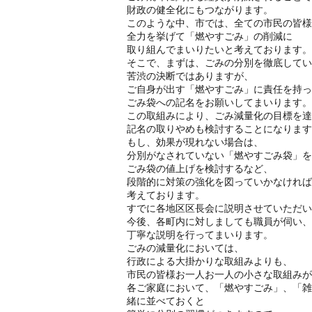
財政の健全化にもつながります。
このような中、市では、全ての市民の皆様
全力を挙げて「燃やすごみ」の削減に
取り組んでまいりたいと考えております。
そこで、まずは、ごみの分別を徹底してい
苦渋の決断ではありますが、
ご自身が出す「燃やすごみ」に責任を持っ
ごみ袋への記名をお願いしてまいります。
この取組みにより、ごみ減量化の目標を達
記名の取りやめも検討することになります
もし、効果が現れない場合は、
分別がなされていない「燃やすごみ袋」を
ごみ袋の値上げを検討するなど、
段階的に対策の強化を図っていかなければ
考えております。
すでに各地区区長会に説明させていただい
今後、各町内に対しましても職員が伺い、
丁寧な説明を行ってまいります。
ごみの減量化においては、
行政による大掛かりな取組みよりも、
市民の皆様お一人お一人の小さな取組みが
各ご家庭において、「燃やすごみ」、「雑
緒に並べておくと