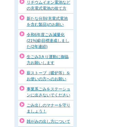
リチウムイオン電池など
の充電式電池の捨て方
新たな分別(充電式電池
を含む製品)のお願い
令和6年度ごみ減量化
(21%減)目標達成しまし
た(2年連続)
生ごみ3きり運動に御協
力お願いします
薪ストーブ（暖炉等）を
お使いの方へのお願い
事業系ごみをステーショ
ンに出さないでください
ごみ出しのマナーを守り
ましょう！
雑がみの出し方について