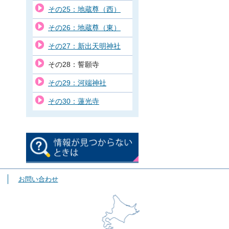
その25：地蔵尊（西）
その26：地蔵尊（東）
その27：新出天明神社
その28：誓願寺
その29：河端神社
その30：蓮光寺
お問い合わせ