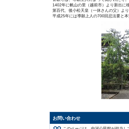
1402年に帆山の里（越前市）より新出に
第百代、後小松天皇（一休さんの父）より
平成25年には導願上人の700回忌法要と
お問い合わせ
このページは、中河公民館が担当し