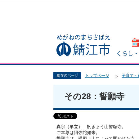
トップページ
子育て・
その28：誓願寺
真宗（単立） 帆きょう山誓願寺。
ご本尊は阿弥陀如来。
誓願寺は、導願上人によって開かれた寺。