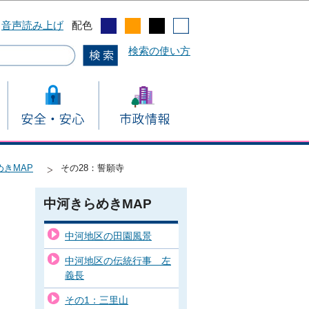
音声読み上げ
配色
検索の使い方
めきMAP
その28：誓願寺
中河きらめきMAP
中河地区の田園風景
中河地区の伝統行事 左
義長
その1：三里山