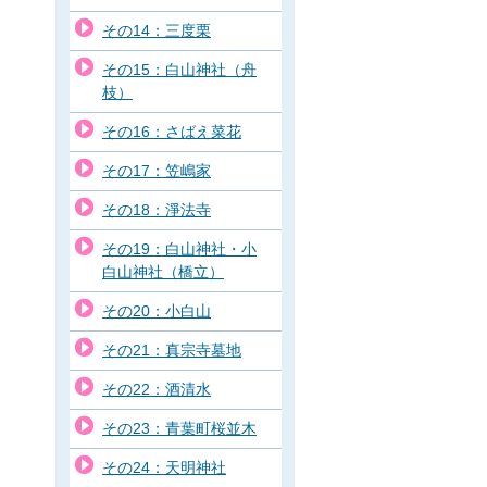
その14：三度栗
その15：白山神社（舟
枝）
その16：さばえ菜花
その17：笠嶋家
その18：淨法寺
その19：白山神社・小
白山神社（橋立）
その20：小白山
その21：真宗寺墓地
その22：酒清水
その23：青葉町桜並木
その24：天明神社