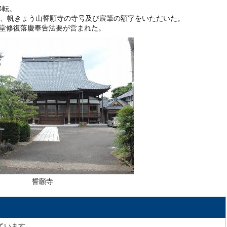
移転。
、帆きょう山誓願寺の寺号及び宸筆の額字をいただいた。
本堂修復落慶奉告法要が営まれた。
誓願寺
ています。