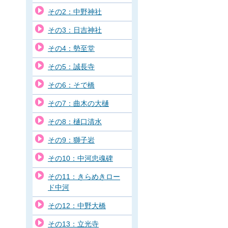
その2：中野神社
その3：日吉神社
その4：勢至堂
その5：誠長寺
その6：そで橋
その7：曲木の大樋
その8：樋口清水
その9：獅子岩
その10：中河忠魂碑
その11：きらめきロー
ド中河
その12：中野大橋
その13：立光寺