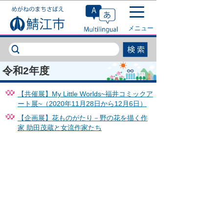
このページの本文へ移動
メニュー
令和2年度
【共催展】My Little Worlds~福井コミックア
ート展~（2020年11月28日から12月6日）
【企画展】花ものがたり－野の花を描く作
家 助田茂蔵と女流作家たち