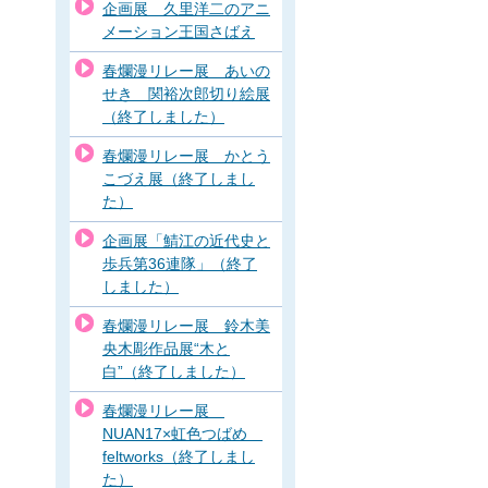
企画展 久里洋二のアニ
メーション王国さばえ
春爛漫リレー展 あいの
せき 関裕次郎切り絵展
（終了しました）
春爛漫リレー展 かとう
こづえ展（終了しまし
た）
企画展「鯖江の近代史と
歩兵第36連隊」（終了
しました）
春爛漫リレー展 鈴木美
央木彫作品展“木と
白”（終了しました）
春爛漫リレー展
NUAN17×虹色つばめ
feltworks（終了しまし
た）