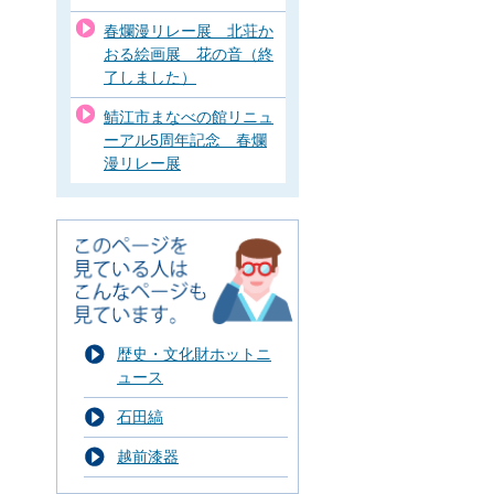
春爛漫リレー展 北荘か
おる絵画展 花の音（終
了しました）
鯖江市まなべの館リニュ
ーアル5周年記念 春爛
漫リレー展
歴史・文化財ホットニ
ュース
石田縞
越前漆器