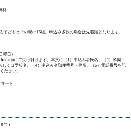
無料
する子どもとその親の15組。申込み多数の場合は先着順となります。
（日曜日）
.sabae.fukui.jpにて受け付けます。本文に（1）申込み者氏名、（2）卒園・
もしくは学校名、（4）申込み者郵便番号・住所、（5）電話番号を記
ください。
ンサート
分まで）