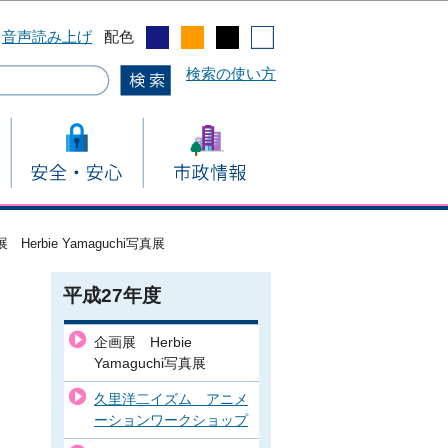
音声読み上げ
配色
検索の使い方
 Herbie Yamaguchi写真展
平成27年度
企画展 Herbie
Yamaguchi写真展
久里洋二イズム アニメ
ーションワークショップ