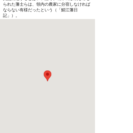
られた藩士らは、領内の農家に分宿しなければ
ならない有様だったという（「鯖江藩日
記」）。