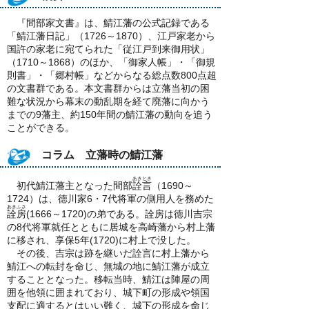
『間部家文書』は、鯖江藩の公式記録である
「鯖江藩日記」（1726～1870）、江戸家老から
国許の家老に宛てられた「従江戸到来御用状」
（1710～1868）のほか、「御家人帳」・「御規
則書」・「郷村帳」などからなる総点数800点超
の文書群である。本文書群からは立藩当初の困
難な状況から幕末の動乱期を経て廃藩に向かう
までの9藩主、約150年間の鯖江藩の動向を追う
ことができる。
コラム 立藩時の鯖江藩
あきとき
初代鯖江藩主となった間部
詮言
（1690～
1724）は、徳川家6・7代将軍の側用人を務めた
あきふさ
詮房
(1666～1720)の弟である。詮房は徳川吉宗
の8代将軍就任とともに居城を高崎藩から村上藩
に移され、享保5年(1720)に村上で没した。
その後、吉宗は跡を継いだ詮言に村上藩から
鯖江への転封を命じ、無城の地に鯖江藩が成立
することとなった。移転当時、鯖江は陣屋の周
囲を他領に囲まれており、城下町の形成や領国
支配に適するとはいい難く、城下の形成を命じ