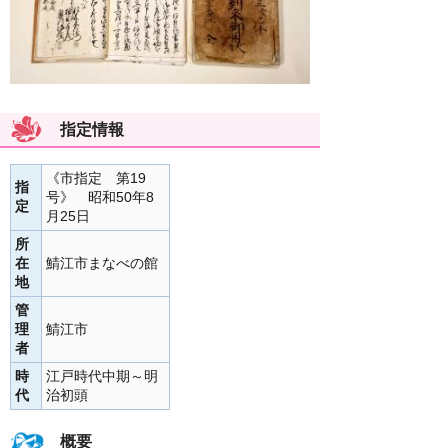
指定情報
《市指定 第19
指
号》 昭和50年8
定
月25日
所
在
鯖江市まなべの館
地
管
理
鯖江市
者
時
江戸時代中期～明
代
治初頭
概要