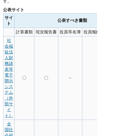
す。
公表サイト
サイ
公表すべき書類
ト
計算書類
現況報告書
役員等名簿
役員報酬支給基準
社
会福
祉法
人財
務諸
表等
電子
〇
〇
－
開示
シス
テム
（外
部サ
イ
ト）
全
国社
会福