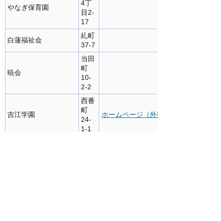
4丁
やなぎ保育園
目2-
17
糺町
白蓮福祉会
37-7
当田
町
暁会
10-
2-2
西番
町
吉江学園
ホームページ（外部サイト）
24-
1-1
お問い合わせ
このページは、社会福祉課が担当していま
す。
〒916-8666 鯖江市西山町13番1号（市役
所本館1階）
地域福祉・生活支援グループ（生活支援）