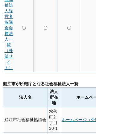
祉法
人経
営者
協議
会会
〇
〇
〇
員法
人一
覧
（外
部サ
イ
ト）
鯖江市が所轄庁となる社会福祉法人一覧
法人
法人名
所在
ホームページ
地
水落
町2
鯖江市社会福祉協議会
ホームページ（外部サイト）
丁目
30-1